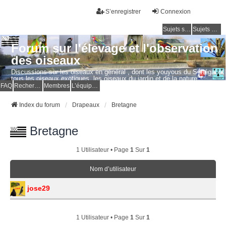
S’enregistrer
Connexion
Sujets sans réponse
Sujets actifs
Forum sur l'élevage et l'observation
des oiseaux
Discussions sur les oiseaux en général , dont les youyous du Sénégal et
tous les oiseaux exotiques, les oiseaux du jardin et de la nature.
Questions, photos, expériences.
FAQ
Rechercher
Membres
L’équipe du forum
Index du forum
Drapeaux
Bretagne
Bretagne
1 Utilisateur • Page
1
Sur
1
Nom d’utilisateur
jose29
1 Utilisateur • Page
1
Sur
1