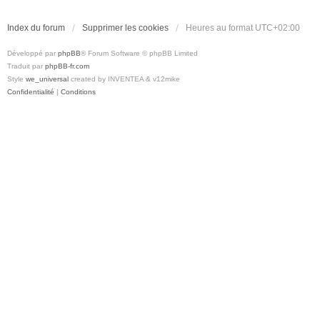
Index du forum
Supprimer les cookies
Heures au format
UTC+02:00
Développé par
phpBB
® Forum Software © phpBB Limited
Traduit par
phpBB-fr.com
Style
we_universal
created by INVENTEA & v12mike
Confidentialité
|
Conditions