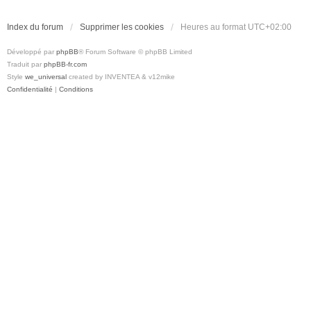
Index du forum
Supprimer les cookies
Heures au format
UTC+02:00
Développé par
phpBB
® Forum Software © phpBB Limited
Traduit par
phpBB-fr.com
Style
we_universal
created by INVENTEA & v12mike
Confidentialité
|
Conditions