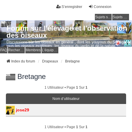
S’enregistrer
Connexion
Sujets sans réponse
Sujets actifs
Forum sur l'élevage et l'observation
des oiseaux
Discussions sur les oiseaux en général , dont les youyous du Sénégal et
tous les oiseaux exotiques, les oiseaux du jardin et de la nature.
Questions, photos, expériences.
FAQ
Rechercher
Membres
L’équipe du forum
Index du forum
Drapeaux
Bretagne
Bretagne
1 Utilisateur • Page
1
Sur
1
Nom d’utilisateur
jose29
1 Utilisateur • Page
1
Sur
1