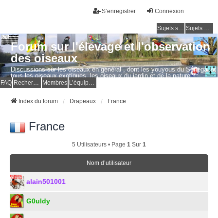
S’enregistrer
Connexion
Sujets sans réponse
Sujets actifs
Forum sur l'élevage et l'observation
des oiseaux
Discussions sur les oiseaux en général , dont les youyous du Sénégal et
tous les oiseaux exotiques, les oiseaux du jardin et de la nature.
Questions, photos, expériences.
FAQ
Rechercher
Membres
L’équipe du forum
Index du forum
Drapeaux
France
France
5 Utilisateurs • Page
1
Sur
1
Nom d’utilisateur
alain501001
G0uldy