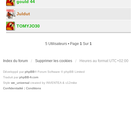
gould 44
Juldut
TOMYJO30
5 Utilisateurs • Page
1
Sur
1
Index du forum
Supprimer les cookies
Heures au format
UTC+02:00
Développé par
phpBB
® Forum Software © phpBB Limited
Traduit par
phpBB-fr.com
Style
we_universal
created by INVENTEA & v12mike
Confidentialité
|
Conditions