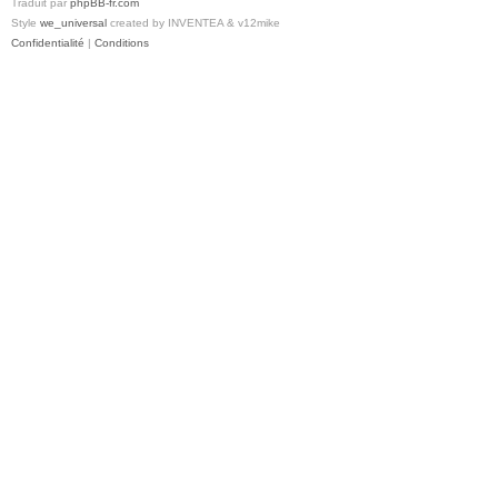
Traduit par
phpBB-fr.com
Style
we_universal
created by INVENTEA & v12mike
Confidentialité
|
Conditions