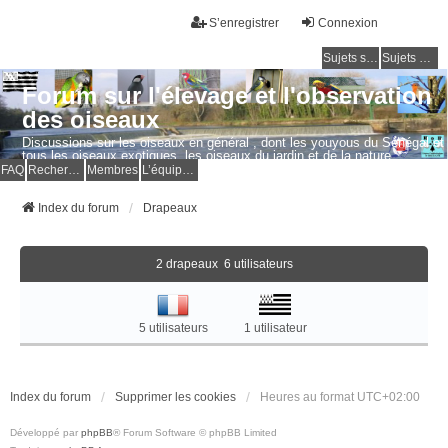
S’enregistrer
Connexion
Sujets sans réponse
Sujets actifs
Forum sur l'élevage et l'observation
des oiseaux
Discussions sur les oiseaux en général , dont les youyous du Sénégal et
tous les oiseaux exotiques, les oiseaux du jardin et de la nature.
Questions, photos, expériences.
FAQ
Rechercher
Membres
L’équipe du forum
Index du forum
Drapeaux
2 drapeaux 6 utilisateurs
5 utilisateurs
1 utilisateur
Index du forum
Supprimer les cookies
Heures au format
UTC+02:00
Développé par
phpBB
® Forum Software © phpBB Limited