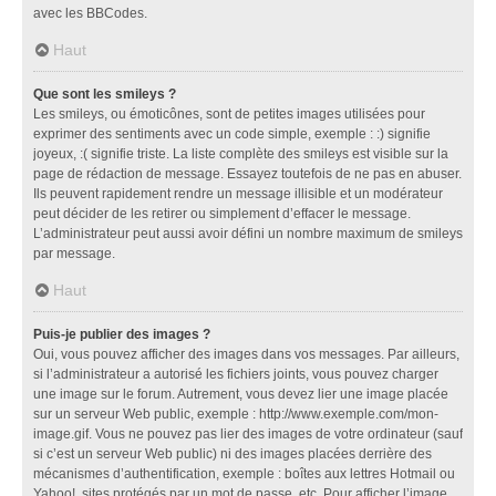
avec les BBCodes.
Haut
Que sont les smileys ?
Les smileys, ou émoticônes, sont de petites images utilisées pour
exprimer des sentiments avec un code simple, exemple : :) signifie
joyeux, :( signifie triste. La liste complète des smileys est visible sur la
page de rédaction de message. Essayez toutefois de ne pas en abuser.
Ils peuvent rapidement rendre un message illisible et un modérateur
peut décider de les retirer ou simplement d’effacer le message.
L’administrateur peut aussi avoir défini un nombre maximum de smileys
par message.
Haut
Puis-je publier des images ?
Oui, vous pouvez afficher des images dans vos messages. Par ailleurs,
si l’administrateur a autorisé les fichiers joints, vous pouvez charger
une image sur le forum. Autrement, vous devez lier une image placée
sur un serveur Web public, exemple : http://www.exemple.com/mon-
image.gif. Vous ne pouvez pas lier des images de votre ordinateur (sauf
si c’est un serveur Web public) ni des images placées derrière des
mécanismes d’authentification, exemple : boîtes aux lettres Hotmail ou
Yahoo!, sites protégés par un mot de passe, etc. Pour afficher l’image,