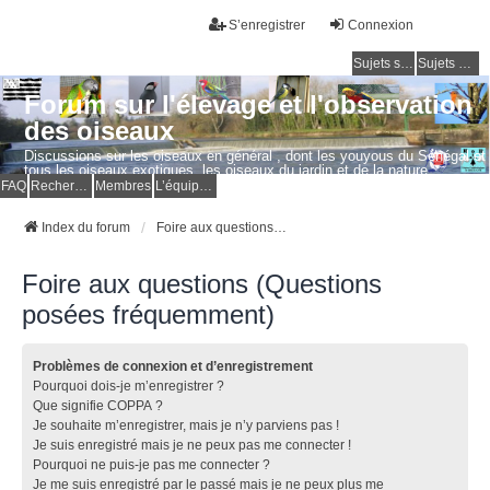
S’enregistrer
Connexion
Sujets sans réponse
Sujets actifs
Forum sur l'élevage et l'observation
des oiseaux
Discussions sur les oiseaux en général , dont les youyous du Sénégal et
tous les oiseaux exotiques, les oiseaux du jardin et de la nature.
Questions, photos, expériences.
FAQ
Rechercher
Membres
L’équipe du forum
Index du forum
Foire aux questions (Questions posées fréquemment)
Foire aux questions (Questions
posées fréquemment)
Problèmes de connexion et d’enregistrement
Pourquoi dois-je m’enregistrer ?
Que signifie COPPA ?
Je souhaite m’enregistrer, mais je n’y parviens pas !
Je suis enregistré mais je ne peux pas me connecter !
Pourquoi ne puis-je pas me connecter ?
Je me suis enregistré par le passé mais je ne peux plus me