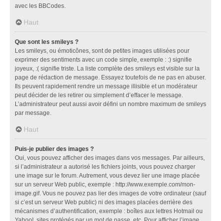
avec les BBCodes.
Haut
Que sont les smileys ?
Les smileys, ou émoticônes, sont de petites images utilisées pour
exprimer des sentiments avec un code simple, exemple : :) signifie
joyeux, :( signifie triste. La liste complète des smileys est visible sur la
page de rédaction de message. Essayez toutefois de ne pas en abuser.
Ils peuvent rapidement rendre un message illisible et un modérateur
peut décider de les retirer ou simplement d’effacer le message.
L’administrateur peut aussi avoir défini un nombre maximum de smileys
par message.
Haut
Puis-je publier des images ?
Oui, vous pouvez afficher des images dans vos messages. Par ailleurs,
si l’administrateur a autorisé les fichiers joints, vous pouvez charger
une image sur le forum. Autrement, vous devez lier une image placée
sur un serveur Web public, exemple : http://www.exemple.com/mon-
image.gif. Vous ne pouvez pas lier des images de votre ordinateur (sauf
si c’est un serveur Web public) ni des images placées derrière des
mécanismes d’authentification, exemple : boîtes aux lettres Hotmail ou
Yahoo!, sites protégés par un mot de passe, etc. Pour afficher l’image,