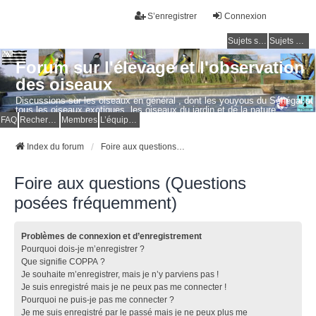
S’enregistrer
Connexion
Sujets sans réponse
Sujets actifs
Forum sur l'élevage et l'observation
des oiseaux
Discussions sur les oiseaux en général , dont les youyous du Sénégal et
tous les oiseaux exotiques, les oiseaux du jardin et de la nature.
Questions, photos, expériences.
FAQ
Rechercher
Membres
L’équipe du forum
Index du forum
Foire aux questions (Questions posées fréquemment)
Foire aux questions (Questions
posées fréquemment)
Problèmes de connexion et d’enregistrement
Pourquoi dois-je m’enregistrer ?
Que signifie COPPA ?
Je souhaite m’enregistrer, mais je n’y parviens pas !
Je suis enregistré mais je ne peux pas me connecter !
Pourquoi ne puis-je pas me connecter ?
Je me suis enregistré par le passé mais je ne peux plus me