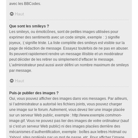
avec les BBCodes.
Haut
Que sont les smileys ?
Les smileys, ou émoticônes, sont de petites images utilisées pour
exprimer des sentiments avec un code simple, exemple : :) signifie
joyeux, :( signifie triste. La liste complète des smileys est visible sur la
page de rédaction de message. Essayez toutefois de ne pas en abuser.
Ils peuvent rapidement rendre un message illisible et un modérateur
peut décider de les retirer ou simplement d’effacer le message.
L’administrateur peut aussi avoir défini un nombre maximum de smileys
par message.
Haut
Puis-je publier des images ?
Oui, vous pouvez afficher des images dans vos messages. Par ailleurs,
si l’administrateur a autorisé les fichiers joints, vous pouvez charger
une image sur le forum. Autrement, vous devez lier une image placée
sur un serveur Web public, exemple : http://www.exemple.com/mon-
image.gif. Vous ne pouvez pas lier des images de votre ordinateur (sauf
si c’est un serveur Web public) ni des images placées derrière des
mécanismes d’authentification, exemple : boîtes aux lettres Hotmail ou
Yahoo!, sites protégés par un mot de passe, etc. Pour afficher l’image,