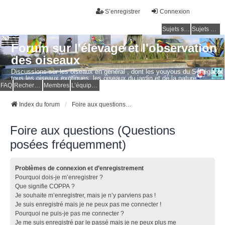
S’enregistrer
Connexion
Sujets sans réponse
Sujets actifs
Forum sur l'élevage et l'observation
des oiseaux
Discussions sur les oiseaux en général , dont les youyous du Sénégal et
tous les oiseaux exotiques, les oiseaux du jardin et de la nature.
Questions, photos, expériences.
FAQ
Rechercher
Membres
L’équipe du forum
Index du forum
Foire aux questions (Questions posées fréquemment)
Foire aux questions (Questions
posées fréquemment)
Problèmes de connexion et d’enregistrement
Pourquoi dois-je m’enregistrer ?
Que signifie COPPA ?
Je souhaite m’enregistrer, mais je n’y parviens pas !
Je suis enregistré mais je ne peux pas me connecter !
Pourquoi ne puis-je pas me connecter ?
Je me suis enregistré par le passé mais je ne peux plus me