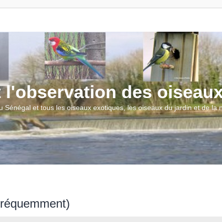
t l'observation des oiseau
u Sénégal et tous les oiseaux exotiques, les oiseaux du jardin et de la
 fréquemment)