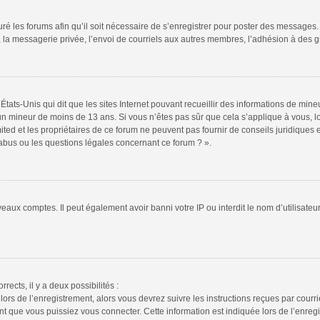
ré les forums afin qu’il soit nécessaire de s’enregistrer pour poster des messages. 
la messagerie privée, l’envoi de courriels aux autres membres, l’adhésion à des gr
États-Unis qui dit que les sites Internet pouvant recueillir des informations de mi
r un mineur de moins de 13 ans. Si vous n’êtes pas sûr que cela s’applique à vous, l
ted et les propriétaires de ce forum ne peuvent pas fournir de conseils juridiques e
 abus ou les questions légales concernant ce forum ? ».
veaux comptes. Il peut également avoir banni votre IP ou interdit le nom d’utilisate
rrects, il y a deux possibilités :
lors de l’enregistrement, alors vous devrez suivre les instructions reçues par cour
 que vous puissiez vous connecter. Cette information est indiquée lors de l’enregis