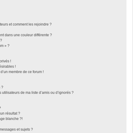
ateurs et comment les rejoindre ?
t dans une couleur différente ?
 ?
um » ?
rivés !
sirables !
f d’un membre de ce forum !
 ?
utilisateurs de ma liste d’amis ou d’ignorés ?
?
n résultat ?
ge blanche ?!
messages et sujets ?