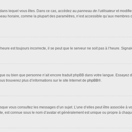
lui dans lequel vous êtes. Dans ce cas, accédez au
panneau de l’utilisateur
et modifie
fuseau horaire, comme la plupart des paramètres, n’est accessible qu’aux membres d
heure est toujours incorrecte, il se peut que le serveur ne soit pas à l’heure. Sign
 langue ou bien que personne n’ait encore traduit phpBB dans votre langue. Essayez 
ous trouverez plus d’informations sur le site Internet de
phpBB
®.
orsque vous consultez les messages d’un sujet. L’une d’elles peut être associée à 
nde, est connue sous le nom d’avatar et généralement est unique ou propre à cha