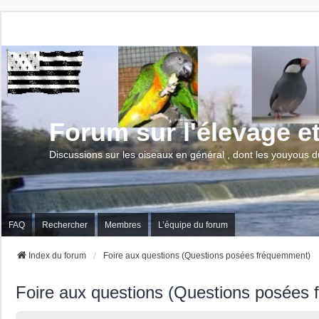
Forum sur l'élevage e
Discussions sur les oiseaux en général , dont les youyous d
FAQ
Rechercher
Membres
L’équipe du forum
Index du forum
Foire aux questions (Questions posées fréquemment)
Foire aux questions (Questions posées