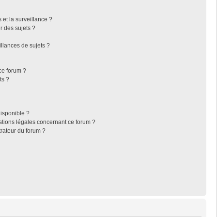
s et la surveillance ?
r des sujets ?
llances de sujets ?
 ce forum ?
ts ?
disponible ?
stions légales concernant ce forum ?
rateur du forum ?