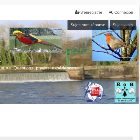
S’enregistrer
Connexion
Sujets sans réponse
Sujets actifs
x
 nature. Questions, photos, expériences.