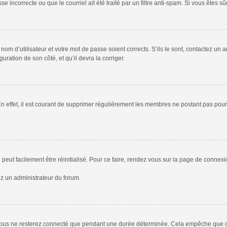
 incorrecte ou que le courriel ait été traité par un filtre anti-spam. Si vous êtes sû
om d’utilisateur et votre mot de passe soient corrects. S’ils le sont, contactez un a
uration de son côté, et qu’il devra la corriger.
En effet, il est courant de supprimer régulièrement les membres ne postant pas pour 
peut facilement être réinitialisé. Pour ce faire, rendez vous sur la page de connex
ez un administrateur du forum.
vous ne resterez connecté que pendant une durée déterminée. Cela empêche que quel