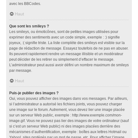
avec les BBCodes.
Haut
Que sont les smileys ?
Les smileys, ou émoticônes, sont de petites images utilisées pour
exprimer des sentiments avec un code simple, exemple : :) signifie
joyeux, :( signifie triste. La liste complète des smileys est visible sur la
page de rédaction de message. Essayez toutefois de ne pas en abuser.
Ils peuvent rapidement rendre un message illisible et un modérateur
peut décider de les retirer ou simplement d’effacer le message.
L’administrateur peut aussi avoir défini un nombre maximum de smileys
par message.
Haut
Puis-je publier des images ?
Oui, vous pouvez afficher des images dans vos messages. Par ailleurs,
si l’administrateur a autorisé les fichiers joints, vous pouvez charger
une image sur le forum. Autrement, vous devez lier une image placée
sur un serveur Web public, exemple : http://www.exemple.com/mon-
image.gif. Vous ne pouvez pas lier des images de votre ordinateur (sauf
si c’est un serveur Web public) ni des images placées derrière des
mécanismes d’authentification, exemple : boîtes aux lettres Hotmail ou
Yahoo!, sites protégés par un mot de passe, etc. Pour afficher l’image,