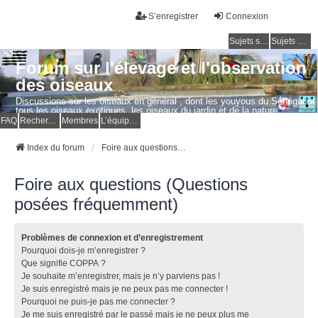
S’enregistrer
Connexion
Sujets sans réponse
Sujets actifs
Forum sur l'élevage et l'observation
des oiseaux
Discussions sur les oiseaux en général , dont les youyous du Sénégal et
tous les oiseaux exotiques, les oiseaux du jardin et de la nature.
Questions, photos, expériences.
FAQ
Rechercher
Membres
L’équipe du forum
Index du forum
Foire aux questions (Questions posées fréquemment)
Foire aux questions (Questions
posées fréquemment)
Problèmes de connexion et d’enregistrement
Pourquoi dois-je m’enregistrer ?
Que signifie COPPA ?
Je souhaite m’enregistrer, mais je n’y parviens pas !
Je suis enregistré mais je ne peux pas me connecter !
Pourquoi ne puis-je pas me connecter ?
Je me suis enregistré par le passé mais je ne peux plus me