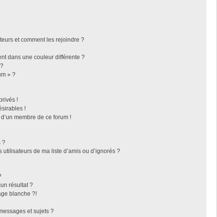
ateurs et comment les rejoindre ?
t dans une couleur différente ?
 ?
um » ?
rivés !
sirables !
f d’un membre de ce forum !
 ?
utilisateurs de ma liste d’amis ou d’ignorés ?
?
n résultat ?
ge blanche ?!
messages et sujets ?