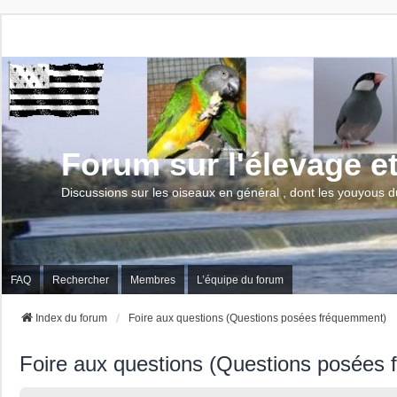
Forum sur l'élevage e
Discussions sur les oiseaux en général , dont les youyous d
FAQ
Rechercher
Membres
L’équipe du forum
Index du forum
Foire aux questions (Questions posées fréquemment)
Foire aux questions (Questions posées