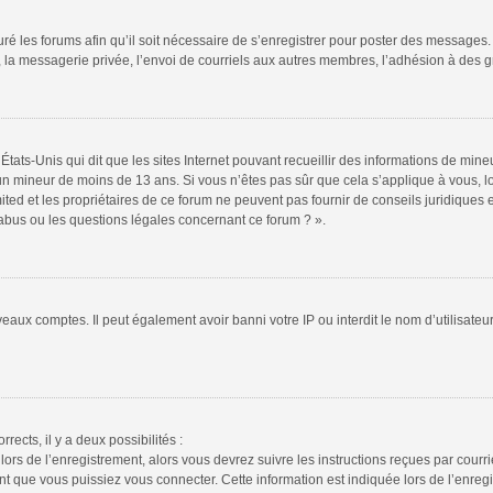
ré les forums afin qu’il soit nécessaire de s’enregistrer pour poster des messages. 
la messagerie privée, l’envoi de courriels aux autres membres, l’adhésion à des gr
États-Unis qui dit que les sites Internet pouvant recueillir des informations de mi
r un mineur de moins de 13 ans. Si vous n’êtes pas sûr que cela s’applique à vous, l
ted et les propriétaires de ce forum ne peuvent pas fournir de conseils juridiques e
 abus ou les questions légales concernant ce forum ? ».
veaux comptes. Il peut également avoir banni votre IP ou interdit le nom d’utilisate
rrects, il y a deux possibilités :
lors de l’enregistrement, alors vous devrez suivre les instructions reçues par cour
 que vous puissiez vous connecter. Cette information est indiquée lors de l’enregis