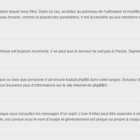
lui dans lequel vous êtes. Dans ce cas, accédez au
panneau de l’utilisateur
et modifie
fuseau horaire, comme la plupart des paramètres, n’est accessible qu’aux membres d
heure est toujours incorrecte, il se peut que le serveur ne soit pas à l’heure. Sign
 langue ou bien que personne n’ait encore traduit phpBB dans votre langue. Essayez 
ous trouverez plus d’informations sur le site Internet de
phpBB
®.
orsque vous consultez les messages d’un sujet. L’une d’elles peut être associée à 
nde, est connue sous le nom d’avatar et généralement est unique ou propre à cha