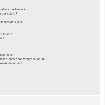
s et la surveillance ?
r des sujets ?
llances de sujets ?
 ce forum ?
ts ?
disponible ?
stions légales concernant ce forum ?
rateur du forum ?