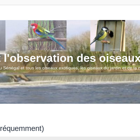
t l'observation des oiseau
u Sénégal et tous les oiseaux exotiques, les oiseaux du jardin et de la
 fréquemment)