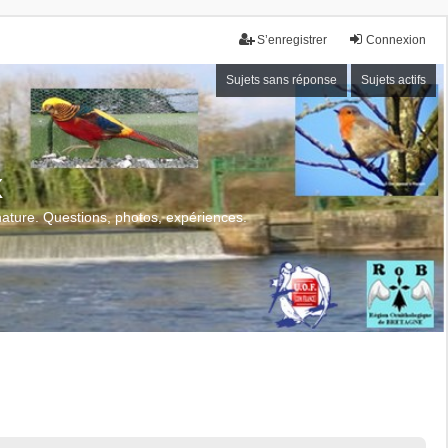
S’enregistrer
Connexion
Sujets sans réponse
Sujets actifs
x
 nature. Questions, photos, expériences.