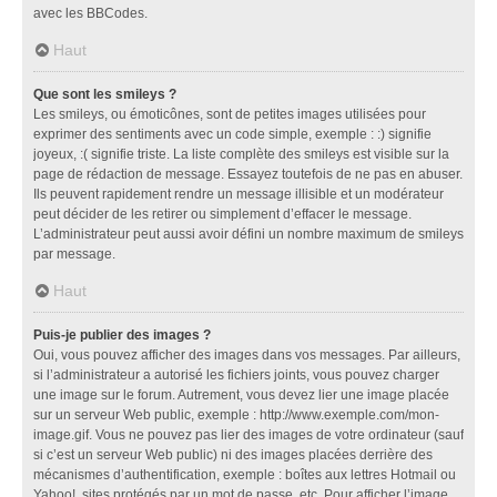
avec les BBCodes.
Haut
Que sont les smileys ?
Les smileys, ou émoticônes, sont de petites images utilisées pour
exprimer des sentiments avec un code simple, exemple : :) signifie
joyeux, :( signifie triste. La liste complète des smileys est visible sur la
page de rédaction de message. Essayez toutefois de ne pas en abuser.
Ils peuvent rapidement rendre un message illisible et un modérateur
peut décider de les retirer ou simplement d’effacer le message.
L’administrateur peut aussi avoir défini un nombre maximum de smileys
par message.
Haut
Puis-je publier des images ?
Oui, vous pouvez afficher des images dans vos messages. Par ailleurs,
si l’administrateur a autorisé les fichiers joints, vous pouvez charger
une image sur le forum. Autrement, vous devez lier une image placée
sur un serveur Web public, exemple : http://www.exemple.com/mon-
image.gif. Vous ne pouvez pas lier des images de votre ordinateur (sauf
si c’est un serveur Web public) ni des images placées derrière des
mécanismes d’authentification, exemple : boîtes aux lettres Hotmail ou
Yahoo!, sites protégés par un mot de passe, etc. Pour afficher l’image,