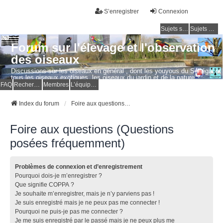
S’enregistrer
Connexion
Sujets sans réponse
Sujets actifs
Forum sur l'élevage et l'observation
des oiseaux
Discussions sur les oiseaux en général , dont les youyous du Sénégal et
tous les oiseaux exotiques, les oiseaux du jardin et de la nature.
Questions, photos, expériences.
FAQ
Rechercher
Membres
L’équipe du forum
Index du forum
Foire aux questions (Questions posées fréquemment)
Foire aux questions (Questions
posées fréquemment)
Problèmes de connexion et d’enregistrement
Pourquoi dois-je m’enregistrer ?
Que signifie COPPA ?
Je souhaite m’enregistrer, mais je n’y parviens pas !
Je suis enregistré mais je ne peux pas me connecter !
Pourquoi ne puis-je pas me connecter ?
Je me suis enregistré par le passé mais je ne peux plus me