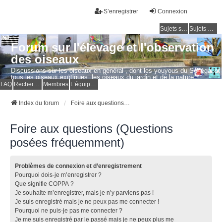
S’enregistrer
Connexion
Sujets sans réponse
Sujets actifs
Forum sur l'élevage et l'observation
des oiseaux
Discussions sur les oiseaux en général , dont les youyous du Sénégal et
tous les oiseaux exotiques, les oiseaux du jardin et de la nature.
Questions, photos, expériences.
FAQ
Rechercher
Membres
L’équipe du forum
Index du forum
Foire aux questions (Questions posées fréquemment)
Foire aux questions (Questions
posées fréquemment)
Problèmes de connexion et d’enregistrement
Pourquoi dois-je m’enregistrer ?
Que signifie COPPA ?
Je souhaite m’enregistrer, mais je n’y parviens pas !
Je suis enregistré mais je ne peux pas me connecter !
Pourquoi ne puis-je pas me connecter ?
Je me suis enregistré par le passé mais je ne peux plus me