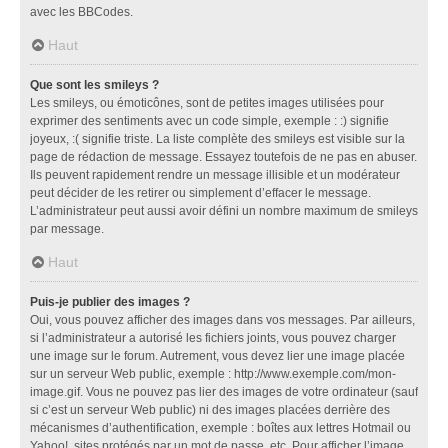
avec les BBCodes.
Haut
Que sont les smileys ?
Les smileys, ou émoticônes, sont de petites images utilisées pour
exprimer des sentiments avec un code simple, exemple : :) signifie
joyeux, :( signifie triste. La liste complète des smileys est visible sur la
page de rédaction de message. Essayez toutefois de ne pas en abuser.
Ils peuvent rapidement rendre un message illisible et un modérateur
peut décider de les retirer ou simplement d’effacer le message.
L’administrateur peut aussi avoir défini un nombre maximum de smileys
par message.
Haut
Puis-je publier des images ?
Oui, vous pouvez afficher des images dans vos messages. Par ailleurs,
si l’administrateur a autorisé les fichiers joints, vous pouvez charger
une image sur le forum. Autrement, vous devez lier une image placée
sur un serveur Web public, exemple : http://www.exemple.com/mon-
image.gif. Vous ne pouvez pas lier des images de votre ordinateur (sauf
si c’est un serveur Web public) ni des images placées derrière des
mécanismes d’authentification, exemple : boîtes aux lettres Hotmail ou
Yahoo!, sites protégés par un mot de passe, etc. Pour afficher l’image,