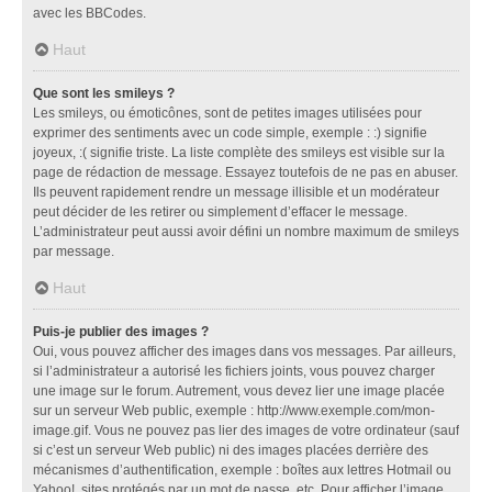
avec les BBCodes.
Haut
Que sont les smileys ?
Les smileys, ou émoticônes, sont de petites images utilisées pour
exprimer des sentiments avec un code simple, exemple : :) signifie
joyeux, :( signifie triste. La liste complète des smileys est visible sur la
page de rédaction de message. Essayez toutefois de ne pas en abuser.
Ils peuvent rapidement rendre un message illisible et un modérateur
peut décider de les retirer ou simplement d’effacer le message.
L’administrateur peut aussi avoir défini un nombre maximum de smileys
par message.
Haut
Puis-je publier des images ?
Oui, vous pouvez afficher des images dans vos messages. Par ailleurs,
si l’administrateur a autorisé les fichiers joints, vous pouvez charger
une image sur le forum. Autrement, vous devez lier une image placée
sur un serveur Web public, exemple : http://www.exemple.com/mon-
image.gif. Vous ne pouvez pas lier des images de votre ordinateur (sauf
si c’est un serveur Web public) ni des images placées derrière des
mécanismes d’authentification, exemple : boîtes aux lettres Hotmail ou
Yahoo!, sites protégés par un mot de passe, etc. Pour afficher l’image,