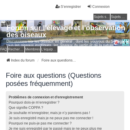
S’enregistrer
Connexion
Sujets sans réponse
Sujets actifs
Forum sur l'élevage et l'observation
des oiseaux
Discussions sur les oiseaux en général , dont les youyous du Sénégal et
tous les oiseaux exotiques, les oiseaux du jardin et de la nature.
Questions, photos, expériences.
FAQ
Rechercher
Membres
L’équipe du forum
Index du forum
Foire aux questions (Questions posées fréquemment)
Foire aux questions (Questions
posées fréquemment)
Problèmes de connexion et d’enregistrement
Pourquoi dois-je m’enregistrer ?
Que signifie COPPA ?
Je souhaite m’enregistrer, mais je n’y parviens pas !
Je suis enregistré mais je ne peux pas me connecter !
Pourquoi ne puis-je pas me connecter ?
Je me suis enregistré par le passé mais je ne peux plus me