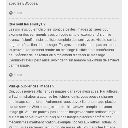
avec les BBCodes.
Haut
Que sont les smileys ?
Les smileys, ou émoticônes, sont de petites images utilisées pour
exprimer des sentiments avec un code simple, exemple : :) signifie
joyeux, :( signifie triste. La liste complète des smileys est visible sur la
page de rédaction de message. Essayez toutefois de ne pas en abuser.
Ils peuvent rapidement rendre un message illisible et un modérateur
peut décider de les retirer ou simplement d’effacer le message.
L’administrateur peut aussi avoir défini un nombre maximum de smileys
par message.
Haut
Puis-je publier des images ?
Oui, vous pouvez afficher des images dans vos messages. Par ailleurs,
si l’administrateur a autorisé les fichiers joints, vous pouvez charger
une image sur le forum. Autrement, vous devez lier une image placée
sur un serveur Web public, exemple : http://www.exemple.com/mon-
image.gif. Vous ne pouvez pas lier des images de votre ordinateur (sauf
si c’est un serveur Web public) ni des images placées derrière des
mécanismes d’authentification, exemple : boîtes aux lettres Hotmail ou
Yahoo!, sites protégés par un mot de passe, etc. Pour afficher l’image,