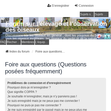
S’enregistrer
Connexion
Sujets sans réponse
Sujets actifs
Forum sur l'élevage et l'observation
des oiseaux
Discussions sur les oiseaux en général , dont les youyous du Sénégal et
tous les oiseaux exotiques, les oiseaux du jardin et de la nature.
Questions, photos, expériences.
FAQ
Rechercher
Membres
L’équipe du forum
Index du forum
Foire aux questions (Questions posées fréquemment)
Foire aux questions (Questions
posées fréquemment)
Problèmes de connexion et d’enregistrement
Pourquoi dois-je m’enregistrer ?
Que signifie COPPA ?
Je souhaite m’enregistrer, mais je n’y parviens pas !
Je suis enregistré mais je ne peux pas me connecter !
Pourquoi ne puis-je pas me connecter ?
Je me suis enregistré par le passé mais je ne peux plus me