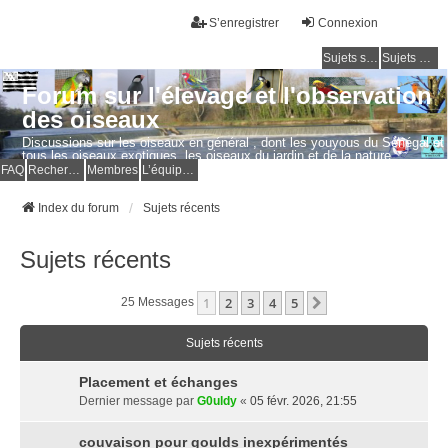
S’enregistrer
Connexion
Sujets sans réponse
Sujets actifs
Forum sur l'élevage et l'observation
des oiseaux
Discussions sur les oiseaux en général , dont les youyous du Sénégal et
tous les oiseaux exotiques, les oiseaux du jardin et de la nature.
Questions, photos, expériences.
FAQ
Rechercher
Membres
L’équipe du forum
Index du forum
Sujets récents
Sujets récents
1
2
3
4
5
Suivante
25 Messages
Sujets récents
Placement et échanges
Dernier message par
G0uldy
«
05 févr. 2026, 21:55
couvaison pour goulds inexpérimentés