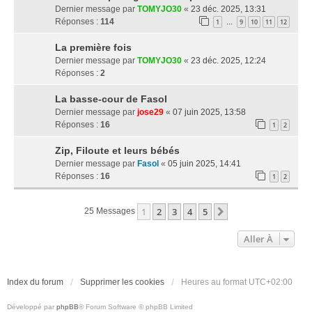
Dernier message par
TOMYJO30
«
23 déc. 2025, 13:31
Réponses :
114
1
9
10
11
12
…
La première fois
Dernier message par
TOMYJO30
«
23 déc. 2025, 12:24
Réponses :
2
La basse-cour de Fasol
Dernier message par
jose29
«
07 juin 2025, 13:58
Réponses :
16
1
2
Zip, Filoute et leurs bébés
Dernier message par
Fasol
«
05 juin 2025, 14:41
Réponses :
16
1
2
1
2
3
4
5
Suivante
25 Messages
Aller À
Index du forum
Supprimer les cookies
Heures au format
UTC+02:00
Développé par
phpBB
® Forum Software © phpBB Limited