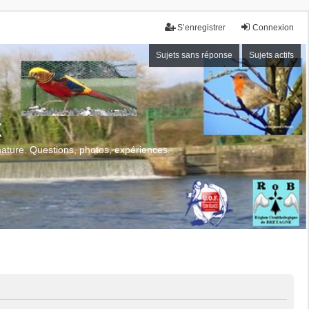
S’enregistrer
Connexion
Sujets sans réponse
Sujets actifs
x
 nature. Questions, photos, expériences.