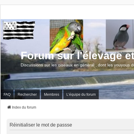
Forum sur l'élevage e
Discussions sur les oiseaux en général , dont les youyous d
FAQ
Rechercher
Membres
L’équipe du forum
Index du forum
Réinitialiser le mot de passse