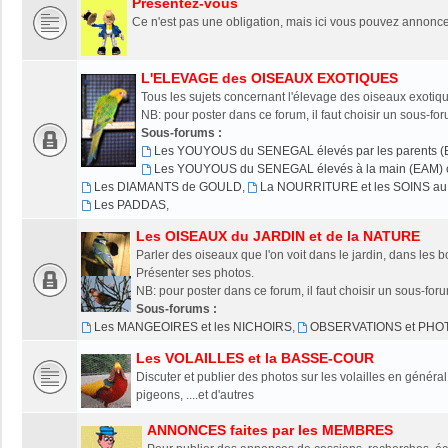
Présentez-vous
Ce n'est pas une obligation, mais ici vous pouvez annonce
L'ELEVAGE des OISEAUX EXOTIQUES
Tous les sujets concernant l'élevage des oiseaux exotiqu
NB: pour poster dans ce forum, il faut choisir un sous-fo
Sous-forums :
Les YOUYOUS du SENEGAL élevés par les parents (
Les YOUYOUS du SENEGAL élevés à la main (EAM) o
Les DIAMANTS de GOULD
,
La NOURRITURE et les SOINS au 
Les PADDAS
,
Les OISEAUX du JARDIN et de la NATURE
Parler des oiseaux que l'on voit dans le jardin, dans les bo
Présenter ses photos.
NB: pour poster dans ce forum, il faut choisir un sous-for
Sous-forums :
Les MANGEOIRES et les NICHOIRS
,
OBSERVATIONS et PHO
Les VOLAILLES et la BASSE-COUR
Discuter et publier des photos sur les volailles en généra
pigeons, ....et d'autres
ANNONCES faites par les MEMBRES