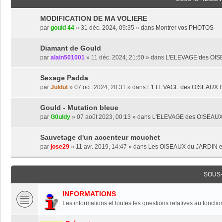
MODIFICATION DE MA VOLIERE
par
gould 44
» 31 déc. 2024, 09:35 » dans
Montrer vos PHOTOS
Diamant de Gould
par
alain501001
» 11 déc. 2024, 21:50 » dans
L'ELEVAGE des OI
Sexage Padda
par
Juldut
» 07 oct. 2024, 20:31 » dans
L'ELEVAGE des OISEAUX
Gould - Mutation bleue
par
G0uldy
» 07 août 2023, 00:13 » dans
L'ELEVAGE des OISEAU
Sauvetage d'un accenteur mouchet
par
jose29
» 11 avr. 2019, 14:47 » dans
Les OISEAUX du JARDIN e
SOUS
INFORMATIONS
Les informations et toutes les questions relatives au foncti