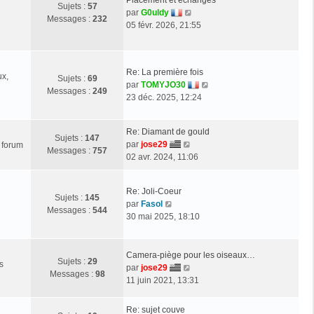
Sujets :
57
i
g
e
V
par
G0uldy
Messages :
232
e
e
d
o
05 févr. 2026, 21:55
r
e
i
m
r
r
e
n
l
s
Re: La première fois
i
e
ux,
Sujets :
69
s
V
par
TOMYJO30
e
d
Messages :
249
a
o
23 déc. 2025, 12:24
r
e
g
i
m
r
e
r
e
n
Re: Diamant de gould
l
Sujets :
147
s
i
V
par
jose29
e forum
e
Messages :
757
s
e
o
02 avr. 2024, 11:06
d
a
r
i
e
g
m
r
r
e
e
Re: Joli-Coeur
l
Sujets :
145
n
s
V
par
Fasol
e
Messages :
544
i
s
o
30 mai 2025, 18:10
d
e
a
i
e
r
g
r
r
m
e
l
Camera-piège pour les oiseaux…
n
e
Sujets :
29
s
e
V
par
jose29
i
s
Messages :
98
d
o
11 juin 2021, 13:31
e
s
e
i
r
a
r
r
m
Re: sujet couve
g