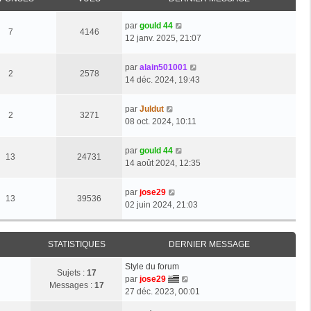
par
gould 44
7
4146
12 janv. 2025, 21:07
par
alain501001
2
2578
14 déc. 2024, 19:43
par
Juldut
2
3271
08 oct. 2024, 10:11
par
gould 44
13
24731
14 août 2024, 12:35
par
jose29
13
39536
02 juin 2024, 21:03
STATISTIQUES
DERNIER MESSAGE
Style du forum
Sujets :
17
V
par
jose29
Messages :
17
o
27 déc. 2023, 00:01
i