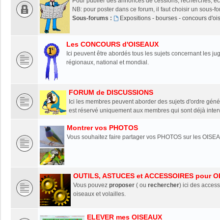
Pour publier des annonces de cessions, recherches, éch
NB: pour poster dans ce forum, il faut choisir un sous-f
Sous-forums :
Expositions - bourses - concours d'o
Les CONCOURS d'OISEAUX
Ici peuvent être abordés tous les sujets concernant les 
régionaux, national et mondial.
FORUM de DISCUSSIONS
Ici les membres peuvent aborder des sujets d'ordre génér
est réservé uniquement aux membres qui sont déjà interv
Montrer vos PHOTOS
Vous souhaitez faire partager vos PHOTOS sur les OISEA
OUTILS, ASTUCES et ACCESSOIRES pour O
Vous pouvez
proposer
( ou
rechercher
) ici des access
oiseaux et volailles.
ELEVER mes OISEAUX