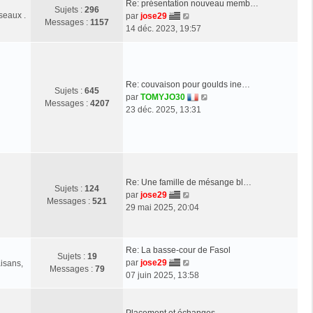
Re: présentation nouveau memb…
r
Sujets :
296
seaux .
V
par
jose29
l
Messages :
1157
o
14 déc. 2023, 19:57
e
i
d
r
e
l
r
e
n
Re: couvaison pour goulds ine…
Sujets :
645
d
i
V
par
TOMYJO30
Messages :
4207
e
e
o
23 déc. 2025, 13:31
r
r
i
n
m
r
i
e
l
e
s
e
r
s
d
m
a
Re: Une famille de mésange bl…
e
Sujets :
124
e
g
V
par
jose29
r
Messages :
521
s
e
o
29 mai 2025, 20:04
n
s
i
i
a
r
e
g
l
r
Re: La basse-cour de Fasol
e
Sujets :
19
e
m
V
par
jose29
aisans,
Messages :
79
d
e
o
07 juin 2025, 13:58
e
s
i
r
s
r
n
a
l
Placement et échanges