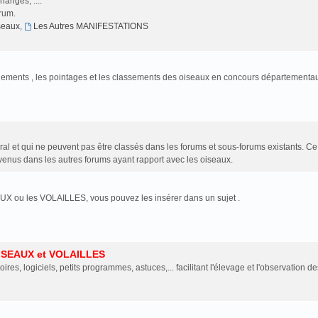
anges, ....
orum.
iseaux
,
Les Autres MANIFESTATIONS
jugements , les pointages et les classements des oiseaux en concours départementa
al et qui ne peuvent pas être classés dans les forums et sous-forums existants. C
enus dans les autres forums ayant rapport avec les oiseaux.
UX ou les VOLAILLES, vous pouvez les insérer dans un sujet .
ISEAUX et VOLAILLES
oires, logiciels, petits programmes, astuces,... facilitant l'élevage et l'observation de