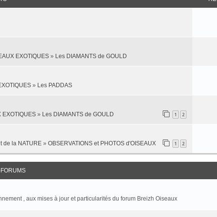
SEAUX EXOTIQUES
»
Les DIAMANTS de GOULD
 EXOTIQUES
»
Les PADDAS
X EXOTIQUES
»
Les DIAMANTS de GOULD
1
2
t de la NATURE
»
OBSERVATIONS et PHOTOS d'OISEAUX
1
2
-FORUMS
onnement , aux mises à jour et particularités du forum Breizh Oiseaux