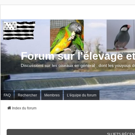
Forum sur l'élevage e
Discussions sur les oiseaux en général , dont les youyous d
FAQ
Rechercher
Membres
L’équipe du forum
Index du forum
SUJETS RÉCEN