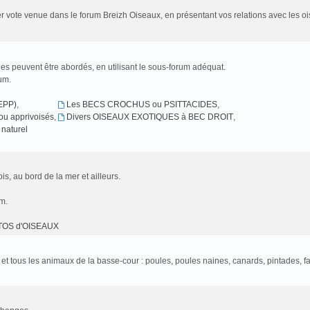
r vote venue dans le forum Breizh Oiseaux, en présentant vos relations avec les oi
es peuvent être abordés, en utilisant le sous-forum adéquat.
rum.
EPP)
,
Les BECS CROCHUS ou PSITTACIDES
,
u apprivoisés
,
Divers OISEAUX EXOTIQUES à BEC DROIT
,
naturel
is, au bord de la mer et ailleurs.
um.
TOS d'OISEAUX
l et tous les animaux de la basse-cour : poules, poules naines, canards, pintades, f