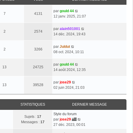
par
gould 44
7
4131
12 janv. 2025, 21:07
par
alain501001
2
2574
14 déc. 2024, 19:43
par
Juldut
2
3266
08 oct. 2024, 10:11
par
gould 44
13
24725
14 août 2024, 12:35
par
jose29
13
39528
02 juin 2024, 21:03
STATISTIQUES
DERNIER MESSAGE
Style du forum
Sujets :
17
V
par
jose29
Messages :
17
o
27 déc. 2023, 00:01
i