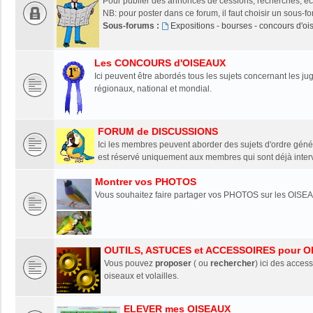
Pour publier des annonces de cessions, recherches, éch
NB: pour poster dans ce forum, il faut choisir un sous-f
Sous-forums :
Expositions - bourses - concours d'o
Les CONCOURS d'OISEAUX
Ici peuvent être abordés tous les sujets concernant les 
régionaux, national et mondial.
FORUM de DISCUSSIONS
Ici les membres peuvent aborder des sujets d'ordre génér
est réservé uniquement aux membres qui sont déjà interv
Montrer vos PHOTOS
Vous souhaitez faire partager vos PHOTOS sur les OISEA
OUTILS, ASTUCES et ACCESSOIRES pour O
Vous pouvez
proposer
( ou
rechercher
) ici des access
oiseaux et volailles.
ELEVER mes OISEAUX