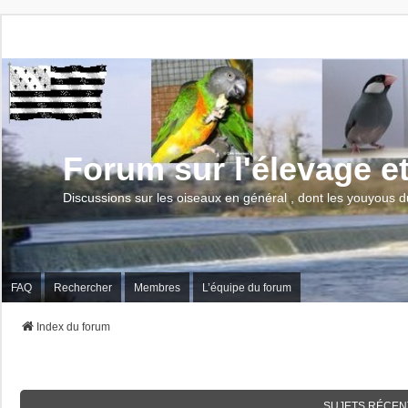
Forum sur l'élevage e
Discussions sur les oiseaux en général , dont les youyous d
FAQ
Rechercher
Membres
L’équipe du forum
Index du forum
SUJETS RÉCEN