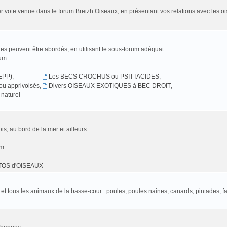
r vote venue dans le forum Breizh Oiseaux, en présentant vos relations avec les oi
es peuvent être abordés, en utilisant le sous-forum adéquat.
rum.
EPP)
,
Les BECS CROCHUS ou PSITTACIDES
,
u apprivoisés
,
Divers OISEAUX EXOTIQUES à BEC DROIT
,
naturel
is, au bord de la mer et ailleurs.
um.
TOS d'OISEAUX
l et tous les animaux de la basse-cour : poules, poules naines, canards, pintades, f