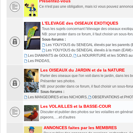
Présentez-vous
Ce n'est pas une obligation, mais ici vous pouvez annonce
L'ELEVAGE des OISEAUX EXOTIQUES
Tous les sujets concernant l'élevage des oiseaux exotiqu
NB: pour poster dans ce forum, il faut choisir un sous-fo
Sous-forums :
Les YOUYOUS du SENEGAL élevés par les parents (
Les YOUYOUS du SENEGAL élevés à la main (EAM) o
Les DIAMANTS de GOULD
,
La NOURRITURE et les SOINS au 
Les PADDAS
,
Les OISEAUX du JARDIN et de la NATURE
Parler des oiseaux que l'on voit dans le jardin, dans les bo
Présenter ses photos.
NB: pour poster dans ce forum, il faut choisir un sous-for
Sous-forums :
Les MANGEOIRES et les NICHOIRS
,
OBSERVATIONS et PHO
Les VOLAILLES et la BASSE-COUR
Discuter et publier des photos sur les volailles en généra
pigeons, ....et d'autres
ANNONCES faites par les MEMBRES