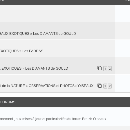
SEAUX EXOTIQUES
»
Les DIAMANTS de GOULD
 EXOTIQUES
»
Les PADDAS
X EXOTIQUES
»
Les DIAMANTS de GOULD
1
2
t de la NATURE
»
OBSERVATIONS et PHOTOS d'OISEAUX
1
2
-FORUMS
onnement , aux mises à jour et particularités du forum Breizh Oiseaux