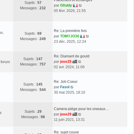
Sujets :
57
i
g
e
V
par
G0uldy
Messages :
232
e
e
d
o
05 févr. 2026, 21:55
r
e
i
m
r
r
e
n
l
s
Re: La première fois
i
e
ux,
Sujets :
69
s
V
par
TOMYJO30
e
d
Messages :
249
a
o
23 déc. 2025, 12:24
r
e
g
i
m
r
e
r
e
n
Re: Diamant de gould
l
Sujets :
147
s
i
V
par
jose29
e forum
e
Messages :
757
s
e
o
02 avr. 2024, 11:06
d
a
r
i
e
g
m
r
r
e
e
Re: Joli-Coeur
l
Sujets :
145
n
s
V
par
Fasol
e
Messages :
544
i
s
o
30 mai 2025, 18:10
d
e
a
i
e
r
g
r
r
m
e
l
Camera-piège pour les oiseaux…
n
e
Sujets :
29
s
e
V
par
jose29
i
s
Messages :
98
d
o
11 juin 2021, 13:31
e
s
e
i
r
a
r
r
m
Re: sujet couve
g