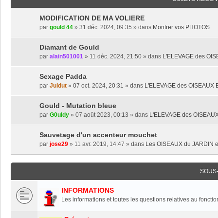
MODIFICATION DE MA VOLIERE
par
gould 44
» 31 déc. 2024, 09:35 » dans
Montrer vos PHOTOS
Diamant de Gould
par
alain501001
» 11 déc. 2024, 21:50 » dans
L'ELEVAGE des OI
Sexage Padda
par
Juldut
» 07 oct. 2024, 20:31 » dans
L'ELEVAGE des OISEAUX
Gould - Mutation bleue
par
G0uldy
» 07 août 2023, 00:13 » dans
L'ELEVAGE des OISEAU
Sauvetage d'un accenteur mouchet
par
jose29
» 11 avr. 2019, 14:47 » dans
Les OISEAUX du JARDIN e
SOUS
INFORMATIONS
Les informations et toutes les questions relatives au foncti