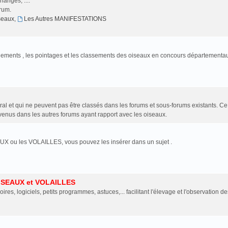
anges, ....
orum.
iseaux
,
Les Autres MANIFESTATIONS
jugements , les pointages et les classements des oiseaux en concours départementa
al et qui ne peuvent pas être classés dans les forums et sous-forums existants. C
enus dans les autres forums ayant rapport avec les oiseaux.
UX ou les VOLAILLES, vous pouvez les insérer dans un sujet .
ISEAUX et VOLAILLES
oires, logiciels, petits programmes, astuces,... facilitant l'élevage et l'observation de