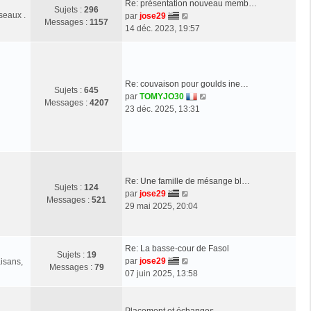
Re: présentation nouveau memb…
r
Sujets :
296
seaux .
V
par
jose29
l
Messages :
1157
o
14 déc. 2023, 19:57
e
i
d
r
e
l
r
e
n
Re: couvaison pour goulds ine…
Sujets :
645
d
i
V
par
TOMYJO30
Messages :
4207
e
e
o
23 déc. 2025, 13:31
r
r
i
n
m
r
i
e
l
e
s
e
r
s
d
m
a
Re: Une famille de mésange bl…
e
Sujets :
124
e
g
V
par
jose29
r
Messages :
521
s
e
o
29 mai 2025, 20:04
n
s
i
i
a
r
e
g
l
r
Re: La basse-cour de Fasol
e
Sujets :
19
e
m
V
par
jose29
aisans,
Messages :
79
d
e
o
07 juin 2025, 13:58
e
s
i
r
s
r
n
a
l
Placement et échanges