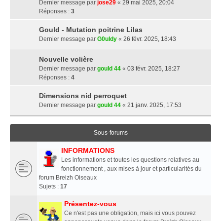
Dernier message par
jose29
«
29 mai 2025, 20:04
Réponses :
3
Gould - Mutation poitrine Lilas
Dernier message par
G0uldy
«
26 févr. 2025, 18:43
Nouvelle volière
Dernier message par
gould 44
«
03 févr. 2025, 18:27
Réponses :
4
Dimensions nid perroquet
Dernier message par
gould 44
«
21 janv. 2025, 17:53
Sous-forums
INFORMATIONS
Les informations et toutes les questions relatives au
fonctionnement , aux mises à jour et particularités du
forum Breizh Oiseaux
Sujets :
17
Présentez-vous
Ce n'est pas une obligation, mais ici vous pouvez