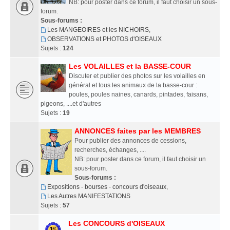
NB: pour poster dans ce forum, il faut choisir un sous-
forum.
Sous-forums :
Les MANGEOIRES et les NICHOIRS
,
OBSERVATIONS et PHOTOS d'OISEAUX
Sujets :
124
Les VOLAILLES et la BASSE-COUR
Discuter et publier des photos sur les volailles en
général et tous les animaux de la basse-cour :
poules, poules naines, canards, pintades, faisans,
pigeons, ....et d'autres
Sujets :
19
ANNONCES faites par les MEMBRES
Pour publier des annonces de cessions,
recherches, échanges, ....
NB: pour poster dans ce forum, il faut choisir un
sous-forum.
Sous-forums :
Expositions - bourses - concours d'oiseaux
,
Les Autres MANIFESTATIONS
Sujets :
57
Les CONCOURS d'OISEAUX