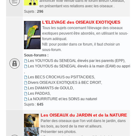
annoncer vote venue dans le forum Breizh Oiseaux,
en présentant vos relations avec les oiseaux .
Sujets :
296
L'ELEVAGE des OISEAUX EXOTIQUES
Tous les sujets concernant l'élevage des oiseaux
exotiques peuvent être abordés, en utilisant le sous-
forum adéquat.
NB: pour poster dans ce forum, il faut choisir un
sous-forum.
Sous-forums :
Les YOUYOUS du SENEGAL élevés par les parents (EPP)
,
Les YOUYOUS du SENEGAL élevés à la main (EAM) ou apprivoi
,
Les BECS CROCHUS ou PSITTACIDES
,
Divers OISEAUX EXOTIQUES à BEC DROIT
,
Les DIAMANTS de GOULD
,
Les PADDAS
,
La NOURRITURE et les SOINS au naturel
Sujets :
645
Les OISEAUX du JARDIN et de la NATURE
Parler des oiseaux que l'on voit dans le jardin, dans
les bois, au bord de la mer et ailleurs.
Présenter ses photos.