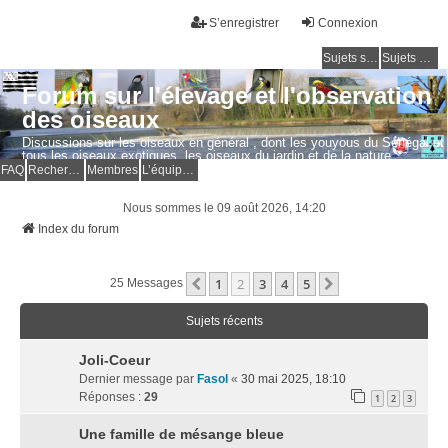
S’enregistrer
Connexion
Sujets sans réponse
Sujets actifs
Forum sur l'élevage et l'observation
des oiseaux
Discussions sur les oiseaux en général , dont les youyous du Sénégal et
tous les oiseaux exotiques, les oiseaux du jardin et de la nature.
Questions, photos, expériences.
FAQ
Rechercher
Membres
L’équipe du forum
Nous sommes le 09 août 2026, 14:20
Index du forum
1
2
3
4
5
Précédente
Suivante
25 Messages
Sujets récents
Joli-Coeur
Dernier message par
Fasol
«
30 mai 2025, 18:10
Réponses :
29
1
2
3
Une famille de mésange bleue