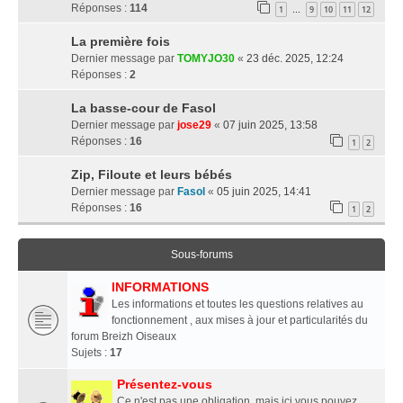
Réponses :
114
1
9
10
11
12
…
La première fois
Dernier message par
TOMYJO30
«
23 déc. 2025, 12:24
Réponses :
2
La basse-cour de Fasol
Dernier message par
jose29
«
07 juin 2025, 13:58
Réponses :
16
1
2
Zip, Filoute et leurs bébés
Dernier message par
Fasol
«
05 juin 2025, 14:41
Réponses :
16
1
2
Sous-forums
INFORMATIONS
Les informations et toutes les questions relatives au
fonctionnement , aux mises à jour et particularités du
forum Breizh Oiseaux
Sujets :
17
Présentez-vous
Ce n'est pas une obligation, mais ici vous pouvez