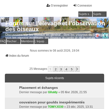
S’enregistrer
Connexion
Sujets sans réponse
Sujets actifs
Forum sur l'élevage et l'observation
des oiseaux
Discussions sur les oiseaux en général , dont les youyous du Sénégal et
tous les oiseaux exotiques, les oiseaux du jardin et de la nature.
Questions, photos, expériences.
FAQ
Rechercher
Membres
L’équipe du forum
Nous sommes le 08 août 2026, 19:04
Index du forum
1
2
3
4
5
Suivante
25 Messages
Sujets récents
Placement et échanges
Dernier message par
G0uldy
«
05 févr. 2026, 21:55
couvaison pour goulds inexpérimentés
Dernier message par
TOMYJO30
«
23 déc. 2025, 13:31