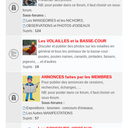
Présenter ses photos.
NB: pour poster dans ce forum, il faut choisir un sous-
forum.
Sous-forums :
Les MANGEOIRES et les NICHOIRS
,
OBSERVATIONS et PHOTOS d'OISEAUX
Sujets :
124
Les VOLAILLES et la BASSE-COUR
Discuter et publier des photos sur les volailles en
général et tous les animaux de la basse-cour :
poules, poules naines, canards, pintades, faisans,
pigeons, ....et d'autres
Sujets :
19
ANNONCES faites par les MEMBRES
Pour publier des annonces de cessions,
recherches, échanges, ....
NB: pour poster dans ce forum, il faut choisir un
sous-forum.
Sous-forums :
Expositions - bourses - concours d'oiseaux
,
Les Autres MANIFESTATIONS
Sujets :
57