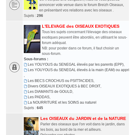
annoncer vote venue dans le forum Breizh Oiseaux,
en présentant vos relations avec les oiseaux .
Sujets :
296
L'ELEVAGE des OISEAUX EXOTIQUES
Tous les sujets concernant l'élevage des oiseaux
exotiques peuvent être abordés, en utilisant le sous-
forum adéquat.
NB: pour poster dans ce forum, il faut choisir un
sous-forum.
Sous-forums :
Les YOUYOUS du SENEGAL élevés par les parents (EPP)
,
Les YOUYOUS du SENEGAL élevés à la main (EAM) ou apprivoi
,
Les BECS CROCHUS ou PSITTACIDES
,
Divers OISEAUX EXOTIQUES à BEC DROIT
,
Les DIAMANTS de GOULD
,
Les PADDAS
,
La NOURRITURE et les SOINS au naturel
Sujets :
645
Les OISEAUX du JARDIN et de la NATURE
Parler des oiseaux que l'on voit dans le jardin, dans
les bois, au bord de la mer et ailleurs.