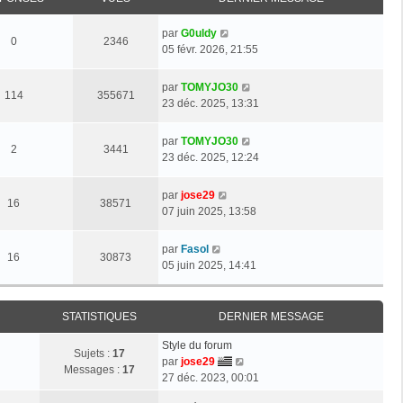
par
G0uldy
0
2346
05 févr. 2026, 21:55
par
TOMYJO30
114
355671
23 déc. 2025, 13:31
par
TOMYJO30
2
3441
23 déc. 2025, 12:24
par
jose29
16
38571
07 juin 2025, 13:58
par
Fasol
16
30873
05 juin 2025, 14:41
STATISTIQUES
DERNIER MESSAGE
Style du forum
Sujets :
17
V
par
jose29
Messages :
17
o
27 déc. 2023, 00:01
i