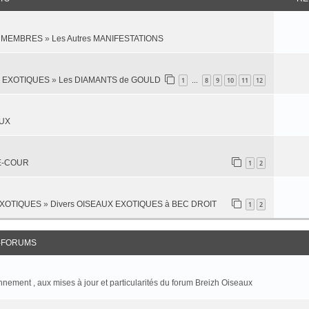
es MEMBRES
»
Les Autres MANIFESTATIONS
X EXOTIQUES
»
Les DIAMANTS de GOULD
1
8
9
10
11
12
…
AUX
SE-COUR
1
2
EXOTIQUES
»
Divers OISEAUX EXOTIQUES à BEC DROIT
1
2
-FORUMS
onnement , aux mises à jour et particularités du forum Breizh Oiseaux