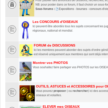
Pour publier des annonces de cessions, recherches, éch
NB: pour poster dans ce forum, il faut choisir un sous-f
Sous-forums :
Expositions - bourses - concours d'o
Les CONCOURS d'OISEAUX
Ici peuvent être abordés tous les sujets concernant les 
régionaux, national et mondial.
FORUM de DISCUSSIONS
Ici les membres peuvent aborder des sujets d'ordre génér
est réservé uniquement aux membres qui sont déjà interv
Montrer vos PHOTOS
Vous souhaitez faire partager vos PHOTOS sur les OISEA
OUTILS, ASTUCES et ACCESSOIRES pour O
Vous pouvez
proposer
( ou
rechercher
) ici des access
oiseaux et volailles.
ELEVER mes OISEAUX