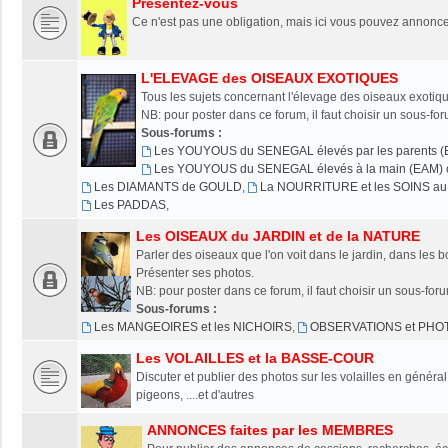
Présentez-vous
Ce n'est pas une obligation, mais ici vous pouvez annonce
L'ELEVAGE des OISEAUX EXOTIQUES
Tous les sujets concernant l'élevage des oiseaux exotiqu
NB: pour poster dans ce forum, il faut choisir un sous-fo
Sous-forums :
Les YOUYOUS du SENEGAL élevés par les parents (
Les YOUYOUS du SENEGAL élevés à la main (EAM) o
Les DIAMANTS de GOULD
,
La NOURRITURE et les SOINS au 
Les PADDAS
,
Les OISEAUX du JARDIN et de la NATURE
Parler des oiseaux que l'on voit dans le jardin, dans les bo
Présenter ses photos.
NB: pour poster dans ce forum, il faut choisir un sous-for
Sous-forums :
Les MANGEOIRES et les NICHOIRS
,
OBSERVATIONS et PHO
Les VOLAILLES et la BASSE-COUR
Discuter et publier des photos sur les volailles en généra
pigeons, ....et d'autres
ANNONCES faites par les MEMBRES