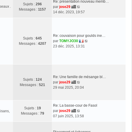
Re: présentation nouveau memb…
r
Sujets :
296
seaux .
V
par
jose29
l
Messages :
1157
o
14 déc. 2023, 19:57
e
i
d
r
e
l
r
e
n
Re: couvaison pour goulds ine…
Sujets :
645
d
i
V
par
TOMYJO30
Messages :
4207
e
e
o
23 déc. 2025, 13:31
r
r
i
n
m
r
i
e
l
e
s
e
r
s
d
m
a
Re: Une famille de mésange bl…
e
Sujets :
124
e
g
V
par
jose29
r
Messages :
521
s
e
o
29 mai 2025, 20:04
n
s
i
i
a
r
e
g
l
r
Re: La basse-cour de Fasol
e
Sujets :
19
e
m
V
par
jose29
aisans,
Messages :
79
d
e
o
07 juin 2025, 13:58
e
s
i
r
s
r
n
a
l
Placement et échanges