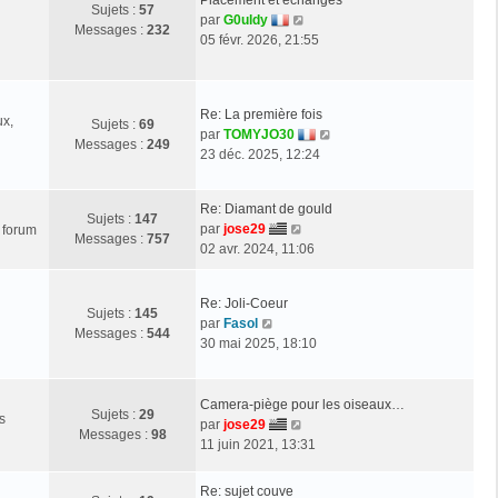
Sujets :
57
i
g
e
V
par
G0uldy
Messages :
232
e
e
d
o
05 févr. 2026, 21:55
r
e
i
m
r
r
e
n
l
s
Re: La première fois
i
e
ux,
Sujets :
69
s
V
par
TOMYJO30
e
d
Messages :
249
a
o
23 déc. 2025, 12:24
r
e
g
i
m
r
e
r
e
n
Re: Diamant de gould
l
Sujets :
147
s
i
V
par
jose29
e forum
e
Messages :
757
s
e
o
02 avr. 2024, 11:06
d
a
r
i
e
g
m
r
r
e
e
Re: Joli-Coeur
l
Sujets :
145
n
s
V
par
Fasol
e
Messages :
544
i
s
o
30 mai 2025, 18:10
d
e
a
i
e
r
g
r
r
m
e
l
Camera-piège pour les oiseaux…
n
e
Sujets :
29
s
e
V
par
jose29
i
s
Messages :
98
d
o
11 juin 2021, 13:31
e
s
e
i
r
a
r
r
m
Re: sujet couve
g