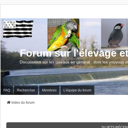
Forum sur l'élevage e
Discussions sur les oiseaux en général , dont les youyous d
FAQ
Rechercher
Membres
L’équipe du forum
Index du forum
SUJETS RÉCEN