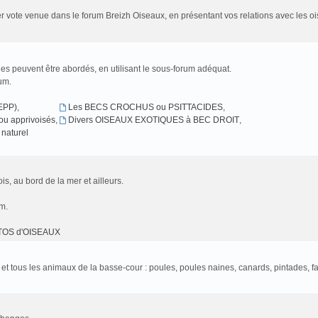
r vote venue dans le forum Breizh Oiseaux, en présentant vos relations avec les oi
es peuvent être abordés, en utilisant le sous-forum adéquat.
rum.
EPP)
,
Les BECS CROCHUS ou PSITTACIDES
,
u apprivoisés
,
Divers OISEAUX EXOTIQUES à BEC DROIT
,
naturel
is, au bord de la mer et ailleurs.
um.
TOS d'OISEAUX
l et tous les animaux de la basse-cour : poules, poules naines, canards, pintades, f