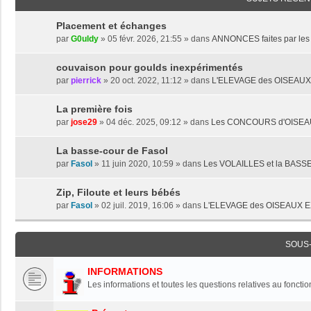
Placement et échanges
par
G0uldy
» 05 févr. 2026, 21:55 » dans
ANNONCES faites par l
couvaison pour goulds inexpérimentés
par
pierrick
» 20 oct. 2022, 11:12 » dans
L'ELEVAGE des OISEAU
La première fois
par
jose29
» 04 déc. 2025, 09:12 » dans
Les CONCOURS d'OISE
La basse-cour de Fasol
par
Fasol
» 11 juin 2020, 10:59 » dans
Les VOLAILLES et la BAS
Zip, Filoute et leurs bébés
par
Fasol
» 02 juil. 2019, 16:06 » dans
L'ELEVAGE des OISEAUX 
SOUS
INFORMATIONS
Les informations et toutes les questions relatives au foncti