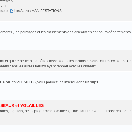
anges, ....
orum.
iseaux
,
Les Autres MANIFESTATIONS
jugements , les pointages et les classements des oiseaux en concours départementa
al et qui ne peuvent pas être classés dans les forums et sous-forums existants. C
enus dans les autres forums ayant rapport avec les oiseaux.
UX ou les VOLAILLES, vous pouvez les insérer dans un sujet .
ISEAUX et VOLAILLES
oires, logiciels, petits programmes, astuces,... facilitant l'élevage et l'observation de