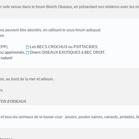
r vote venue dans le forum Breizh Oiseaux, en présentant vos relations avec les oi
es peuvent être abordés, en utilisant le sous-forum adéquat.
rum.
EPP)
,
Les BECS CROCHUS ou PSITTACIDES
,
u apprivoisés
,
Divers OISEAUX EXOTIQUES à BEC DROIT
,
naturel
is, au bord de la mer et ailleurs.
um.
TOS d'OISEAUX
l et tous les animaux de la basse-cour : poules, poules naines, canards, pintades, f