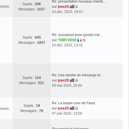
Re: présentation nouveau memb…
r
Sujets :
296
seaux .
V
par
jose29
l
Messages :
1157
o
14 déc. 2023, 19:57
e
i
d
r
e
l
r
e
n
Re: couvaison pour goulds ine…
Sujets :
645
d
i
V
par
TOMYJO30
Messages :
4207
e
e
o
23 déc. 2025, 13:31
r
r
i
n
m
r
i
e
l
e
s
e
r
s
d
m
a
Re: Une famille de mésange bl…
e
Sujets :
124
e
g
V
par
jose29
r
Messages :
521
s
e
o
29 mai 2025, 20:04
n
s
i
i
a
r
e
g
l
r
Re: La basse-cour de Fasol
e
Sujets :
19
e
m
V
par
jose29
aisans,
Messages :
79
d
e
o
07 juin 2025, 13:58
e
s
i
r
s
r
n
a
l
Placement et échanges