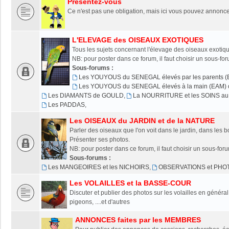
Présentez-vous
Ce n'est pas une obligation, mais ici vous pouvez annonce
L'ELEVAGE des OISEAUX EXOTIQUES
Tous les sujets concernant l'élevage des oiseaux exotiqu
NB: pour poster dans ce forum, il faut choisir un sous-fo
Sous-forums :
Les YOUYOUS du SENEGAL élevés par les parents (
Les YOUYOUS du SENEGAL élevés à la main (EAM) o
Les DIAMANTS de GOULD
,
La NOURRITURE et les SOINS au 
Les PADDAS
,
Les OISEAUX du JARDIN et de la NATURE
Parler des oiseaux que l'on voit dans le jardin, dans les bo
Présenter ses photos.
NB: pour poster dans ce forum, il faut choisir un sous-for
Sous-forums :
Les MANGEOIRES et les NICHOIRS
,
OBSERVATIONS et PHO
Les VOLAILLES et la BASSE-COUR
Discuter et publier des photos sur les volailles en généra
pigeons, ....et d'autres
ANNONCES faites par les MEMBRES