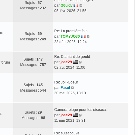
Sujets :
57
i
g
e
V
par
G0uldy
Messages :
232
e
e
d
o
05 févr. 2026, 21:55
r
e
i
m
r
r
e
n
l
s
Re: La première fois
i
e
ux,
Sujets :
69
s
V
par
TOMYJO30
e
d
Messages :
249
a
o
23 déc. 2025, 12:24
r
e
g
i
m
r
e
r
e
n
Re: Diamant de gould
l
Sujets :
147
s
i
V
par
jose29
e forum
e
Messages :
757
s
e
o
02 avr. 2024, 11:06
d
a
r
i
e
g
m
r
r
e
e
Re: Joli-Coeur
l
Sujets :
145
n
s
V
par
Fasol
e
Messages :
544
i
s
o
30 mai 2025, 18:10
d
e
a
i
e
r
g
r
r
m
e
l
Camera-piège pour les oiseaux…
n
e
Sujets :
29
s
e
V
par
jose29
i
s
Messages :
98
d
o
11 juin 2021, 13:31
e
s
e
i
r
a
r
r
m
Re: sujet couve
g