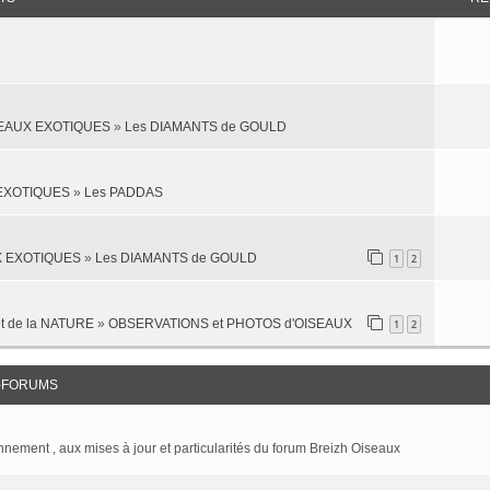
SEAUX EXOTIQUES
»
Les DIAMANTS de GOULD
 EXOTIQUES
»
Les PADDAS
X EXOTIQUES
»
Les DIAMANTS de GOULD
1
2
t de la NATURE
»
OBSERVATIONS et PHOTOS d'OISEAUX
1
2
-FORUMS
onnement , aux mises à jour et particularités du forum Breizh Oiseaux