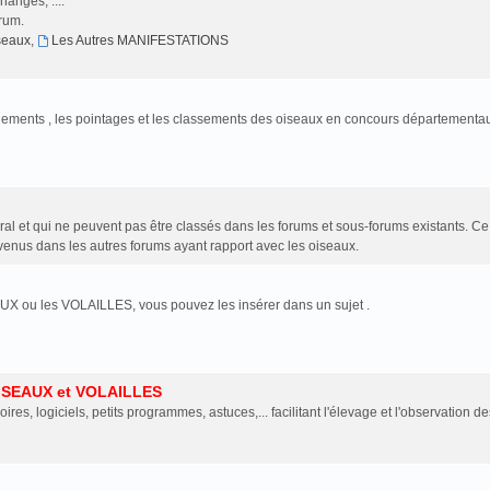
anges, ....
orum.
iseaux
,
Les Autres MANIFESTATIONS
jugements , les pointages et les classements des oiseaux en concours départementa
al et qui ne peuvent pas être classés dans les forums et sous-forums existants. C
enus dans les autres forums ayant rapport avec les oiseaux.
UX ou les VOLAILLES, vous pouvez les insérer dans un sujet .
ISEAUX et VOLAILLES
oires, logiciels, petits programmes, astuces,... facilitant l'élevage et l'observation de