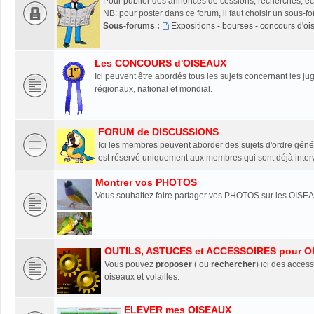
Pour publier des annonces de cessions, recherches, éch
NB: pour poster dans ce forum, il faut choisir un sous-f
Sous-forums :
Expositions - bourses - concours d'o
Les CONCOURS d'OISEAUX
Ici peuvent être abordés tous les sujets concernant les 
régionaux, national et mondial.
FORUM de DISCUSSIONS
Ici les membres peuvent aborder des sujets d'ordre génér
est réservé uniquement aux membres qui sont déjà interv
Montrer vos PHOTOS
Vous souhaitez faire partager vos PHOTOS sur les OISEA
OUTILS, ASTUCES et ACCESSOIRES pour O
Vous pouvez
proposer
( ou
rechercher
) ici des access
oiseaux et volailles.
ELEVER mes OISEAUX