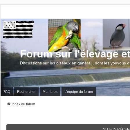
Forum sur l'élevage e
Discussions sur les oiseaux en général , dont les youyous d
FAQ
Rechercher
Membres
L’équipe du forum
Index du forum
SUJETS RÉCEN