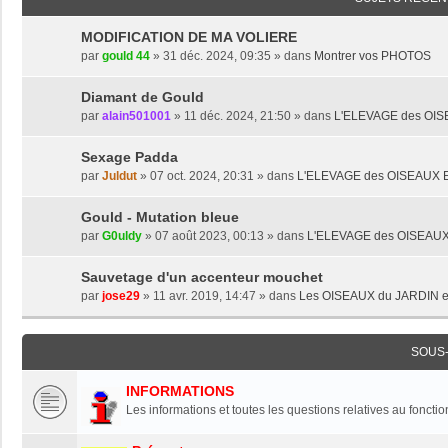
MODIFICATION DE MA VOLIERE
par
gould 44
» 31 déc. 2024, 09:35 » dans
Montrer vos PHOTOS
Diamant de Gould
par
alain501001
» 11 déc. 2024, 21:50 » dans
L'ELEVAGE des OI
Sexage Padda
par
Juldut
» 07 oct. 2024, 20:31 » dans
L'ELEVAGE des OISEAUX
Gould - Mutation bleue
par
G0uldy
» 07 août 2023, 00:13 » dans
L'ELEVAGE des OISEAU
Sauvetage d'un accenteur mouchet
par
jose29
» 11 avr. 2019, 14:47 » dans
Les OISEAUX du JARDIN e
SOUS
INFORMATIONS
Les informations et toutes les questions relatives au foncti