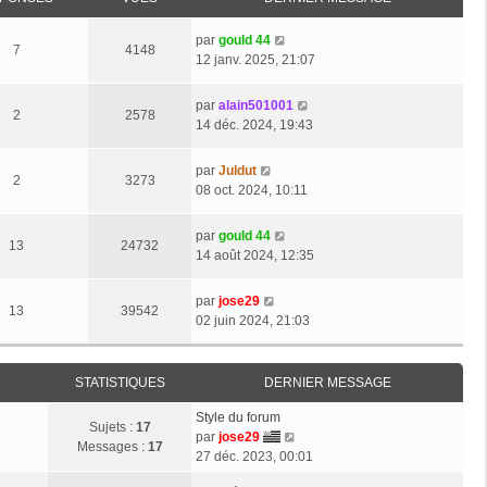
par
gould 44
7
4148
12 janv. 2025, 21:07
par
alain501001
2
2578
14 déc. 2024, 19:43
par
Juldut
2
3273
08 oct. 2024, 10:11
par
gould 44
13
24732
14 août 2024, 12:35
par
jose29
13
39542
02 juin 2024, 21:03
STATISTIQUES
DERNIER MESSAGE
Style du forum
Sujets :
17
V
par
jose29
Messages :
17
o
27 déc. 2023, 00:01
i