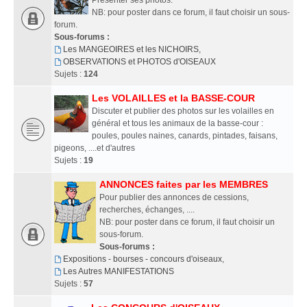
Présenter ses photos.
NB: pour poster dans ce forum, il faut choisir un sous-
forum.
Sous-forums :
Les MANGEOIRES et les NICHOIRS
,
OBSERVATIONS et PHOTOS d'OISEAUX
Sujets :
124
Les VOLAILLES et la BASSE-COUR
Discuter et publier des photos sur les volailles en
général et tous les animaux de la basse-cour :
poules, poules naines, canards, pintades, faisans,
pigeons, ....et d'autres
Sujets :
19
ANNONCES faites par les MEMBRES
Pour publier des annonces de cessions,
recherches, échanges, ....
NB: pour poster dans ce forum, il faut choisir un
sous-forum.
Sous-forums :
Expositions - bourses - concours d'oiseaux
,
Les Autres MANIFESTATIONS
Sujets :
57