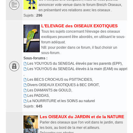
annoncer vote venue dans le forum Breizh Oiseaux,
en présentant vos relations avec les oiseaux .
Sujets :
296
L'ELEVAGE des OISEAUX EXOTIQUES
Tous les sujets concernant l'élevage des oiseaux
exotiques peuvent être abordés, en utilisant le sous-
forum adéquat.
NB: pour poster dans ce forum, il faut choisir un
sous-forum.
Sous-forums :
Les YOUYOUS du SENEGAL élevés par les parents (EPP)
,
Les YOUYOUS du SENEGAL élevés à la main (EAM) ou apprivoi
,
Les BECS CROCHUS ou PSITTACIDES
,
Divers OISEAUX EXOTIQUES à BEC DROIT
,
Les DIAMANTS de GOULD
,
Les PADDAS
,
La NOURRITURE et les SOINS au naturel
Sujets :
645
Les OISEAUX du JARDIN et de la NATURE
Parler des oiseaux que l'on voit dans le jardin, dans
les bois, au bord de la mer et ailleurs.