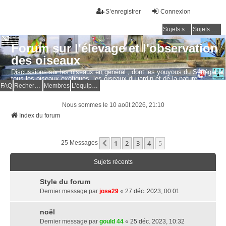
S’enregistrer
Connexion
Sujets sans réponse
Sujets actifs
Forum sur l'élevage et l'observation
des oiseaux
Discussions sur les oiseaux en général , dont les youyous du Sénégal et
tous les oiseaux exotiques, les oiseaux du jardin et de la nature.
Questions, photos, expériences.
FAQ
Rechercher
Membres
L’équipe du forum
Nous sommes le 10 août 2026, 21:10
Index du forum
1
2
3
4
5
Précédente
25 Messages
Sujets récents
Style du forum
Dernier message par
jose29
«
27 déc. 2023, 00:01
noël
Dernier message par
gould 44
«
25 déc. 2023, 10:32