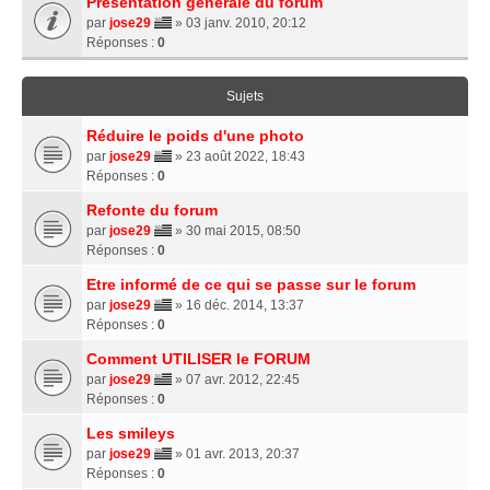
Présentation générale du forum
par
jose29
» 03 janv. 2010, 20:12
Réponses :
0
Sujets
Réduire le poids d'une photo
par
jose29
» 23 août 2022, 18:43
Réponses :
0
Refonte du forum
par
jose29
» 30 mai 2015, 08:50
Réponses :
0
Etre informé de ce qui se passe sur le forum
par
jose29
» 16 déc. 2014, 13:37
Réponses :
0
Comment UTILISER le FORUM
par
jose29
» 07 avr. 2012, 22:45
Réponses :
0
Les smileys
par
jose29
» 01 avr. 2013, 20:37
Réponses :
0