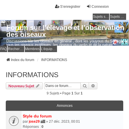
S’enregistrer
Connexion
Sujets sans réponse
Sujets actifs
Forum sur l'élevage et l'observation
des oiseaux
Discussions sur les oiseaux en général , dont les youyous du Sénégal et
tous les oiseaux exotiques, les oiseaux du jardin et de la nature.
Questions, photos, expériences.
FAQ
Rechercher
Membres
L’équipe du forum
Index du forum
INFORMATIONS
INFORMATIONS
Rechercher
Recherche Avancé
Nouveau Sujet
9 Sujets • Page
1
Sur
1
Annonces
Style du forum
par
jose29
» 27 déc. 2023, 00:01
Réponses :
0