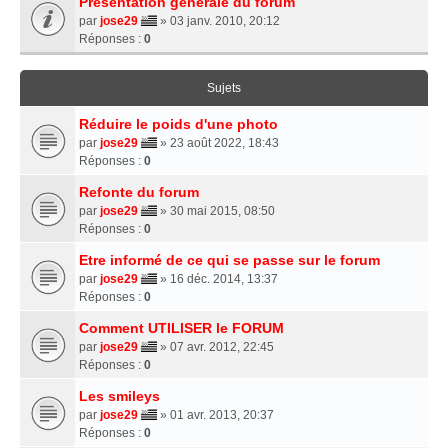
Présentation générale du forum
par
jose29
» 03 janv. 2010, 20:12
Réponses :
0
Sujets
Réduire le poids d'une photo
par
jose29
» 23 août 2022, 18:43
Réponses :
0
Refonte du forum
par
jose29
» 30 mai 2015, 08:50
Réponses :
0
Etre informé de ce qui se passe sur le forum
par
jose29
» 16 déc. 2014, 13:37
Réponses :
0
Comment UTILISER le FORUM
par
jose29
» 07 avr. 2012, 22:45
Réponses :
0
Les smileys
par
jose29
» 01 avr. 2013, 20:37
Réponses :
0