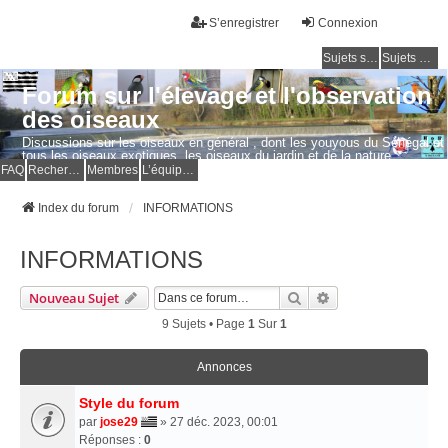
S’enregistrer
Connexion
Sujets sans réponse
Sujets actifs
Forum sur l'élevage et l'observation
des oiseaux
Discussions sur les oiseaux en général , dont les youyous du Sénégal et
tous les oiseaux exotiques, les oiseaux du jardin et de la nature.
Questions, photos, expériences.
FAQ
Rechercher
Membres
L’équipe du forum
Index du forum
INFORMATIONS
INFORMATIONS
Rechercher
Recherche Avancé
Nouveau Sujet
9 Sujets • Page
1
Sur
1
Annonces
Style du forum
par
jose29
» 27 déc. 2023, 00:01
Réponses :
0