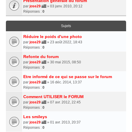
Présentation générale du forum
par
jose29
» 03 janv. 2010, 20:12
Réponses :
0
Sujets
Réduire le poids d'une photo
par
jose29
» 23 août 2022, 18:43
Réponses :
0
Refonte du forum
par
jose29
» 30 mai 2015, 08:50
Réponses :
0
Etre informé de ce qui se passe sur le forum
par
jose29
» 16 déc. 2014, 13:37
Réponses :
0
Comment UTILISER le FORUM
par
jose29
» 07 avr. 2012, 22:45
Réponses :
0
Les smileys
par
jose29
» 01 avr. 2013, 20:37
Réponses :
0