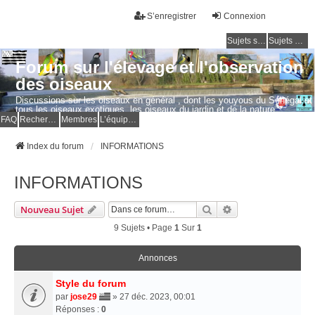
S’enregistrer
Connexion
Sujets sans réponse
Sujets actifs
Forum sur l'élevage et l'observation
des oiseaux
Discussions sur les oiseaux en général , dont les youyous du Sénégal et
tous les oiseaux exotiques, les oiseaux du jardin et de la nature.
Questions, photos, expériences.
FAQ
Rechercher
Membres
L’équipe du forum
Index du forum
INFORMATIONS
INFORMATIONS
Rechercher
Recherche Avancé
Nouveau Sujet
9 Sujets • Page
1
Sur
1
Annonces
Style du forum
par
jose29
» 27 déc. 2023, 00:01
Réponses :
0