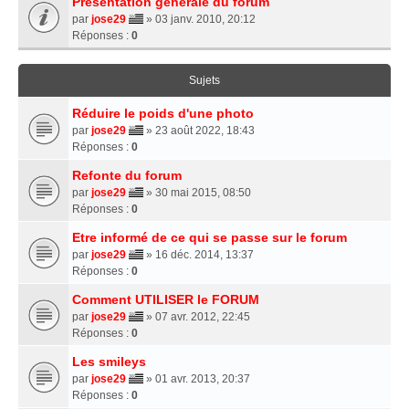
Présentation générale du forum
par
jose29
» 03 janv. 2010, 20:12
Réponses :
0
Sujets
Réduire le poids d'une photo
par
jose29
» 23 août 2022, 18:43
Réponses :
0
Refonte du forum
par
jose29
» 30 mai 2015, 08:50
Réponses :
0
Etre informé de ce qui se passe sur le forum
par
jose29
» 16 déc. 2014, 13:37
Réponses :
0
Comment UTILISER le FORUM
par
jose29
» 07 avr. 2012, 22:45
Réponses :
0
Les smileys
par
jose29
» 01 avr. 2013, 20:37
Réponses :
0