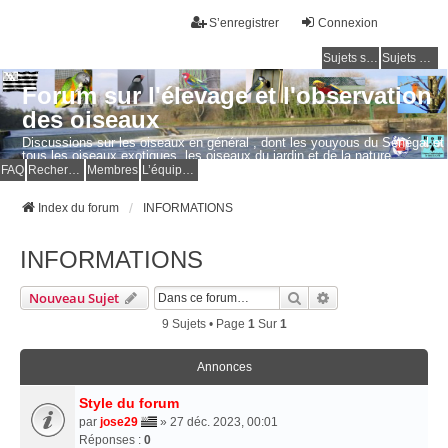
S’enregistrer
Connexion
Sujets sans réponse
Sujets actifs
Forum sur l'élevage et l'observation
des oiseaux
Discussions sur les oiseaux en général , dont les youyous du Sénégal et
tous les oiseaux exotiques, les oiseaux du jardin et de la nature.
Questions, photos, expériences.
FAQ
Rechercher
Membres
L’équipe du forum
Index du forum
INFORMATIONS
INFORMATIONS
Rechercher
Recherche Avancé
Nouveau Sujet
9 Sujets • Page
1
Sur
1
Annonces
Style du forum
par
jose29
» 27 déc. 2023, 00:01
Réponses :
0