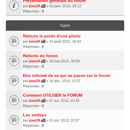
Présentation générale du forum
par
jose29
» 03 janv. 2010, 20:12
Réponses :
0
Sujets
Réduire le poids d'une photo
par
jose29
» 23 août 2022, 18:43
Réponses :
0
Refonte du forum
par
jose29
» 30 mai 2015, 08:50
Réponses :
0
Etre informé de ce qui se passe sur le forum
par
jose29
» 16 déc. 2014, 13:37
Réponses :
0
Comment UTILISER le FORUM
par
jose29
» 07 avr. 2012, 22:45
Réponses :
0
Les smileys
par
jose29
» 01 avr. 2013, 20:37
Réponses :
0