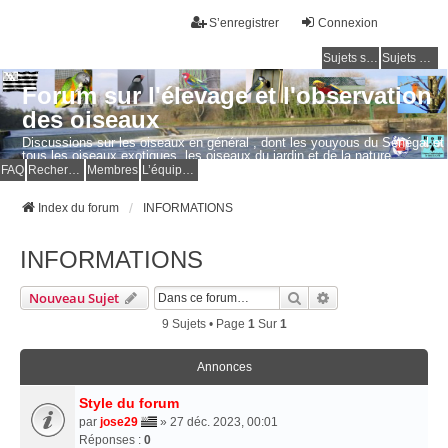
S’enregistrer
Connexion
Sujets sans réponse
Sujets actifs
Forum sur l'élevage et l'observation
des oiseaux
Discussions sur les oiseaux en général , dont les youyous du Sénégal et
tous les oiseaux exotiques, les oiseaux du jardin et de la nature.
Questions, photos, expériences.
FAQ
Rechercher
Membres
L’équipe du forum
Index du forum
INFORMATIONS
INFORMATIONS
Rechercher
Recherche Avancé
Nouveau Sujet
9 Sujets • Page
1
Sur
1
Annonces
Style du forum
par
jose29
» 27 déc. 2023, 00:01
Réponses :
0