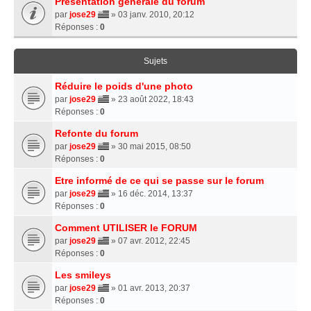
Présentation générale du forum
par
jose29
» 03 janv. 2010, 20:12
Réponses :
0
Sujets
Réduire le poids d'une photo
par
jose29
» 23 août 2022, 18:43
Réponses :
0
Refonte du forum
par
jose29
» 30 mai 2015, 08:50
Réponses :
0
Etre informé de ce qui se passe sur le forum
par
jose29
» 16 déc. 2014, 13:37
Réponses :
0
Comment UTILISER le FORUM
par
jose29
» 07 avr. 2012, 22:45
Réponses :
0
Les smileys
par
jose29
» 01 avr. 2013, 20:37
Réponses :
0