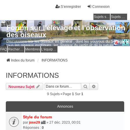
S’enregistrer
Connexion
Sujets sans réponse
Sujets actifs
Forum sur l'élevage et l'observation
des oiseaux
Discussions sur les oiseaux en général , dont les youyous du Sénégal et
tous les oiseaux exotiques, les oiseaux du jardin et de la nature.
Questions, photos, expériences.
FAQ
Rechercher
Membres
L’équipe du forum
Index du forum
INFORMATIONS
INFORMATIONS
Rechercher
Recherche Avancé
Nouveau Sujet
9 Sujets • Page
1
Sur
1
Annonces
Style du forum
par
jose29
» 27 déc. 2023, 00:01
Réponses :
0