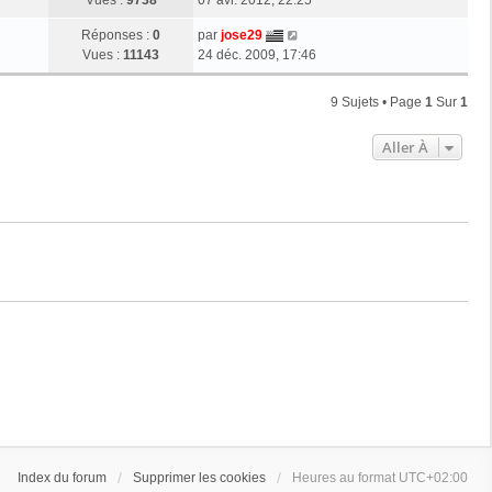
Vues :
9738
07 avr. 2012, 22:25
Réponses :
0
par
jose29
Vues :
11143
24 déc. 2009, 17:46
9 Sujets • Page
1
Sur
1
Aller À
Index du forum
Supprimer les cookies
Heures au format
UTC+02:00