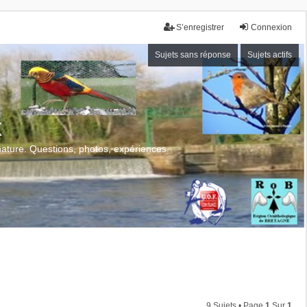
S’enregistrer
Connexion
Sujets sans réponse
Sujets actifs
x
 nature. Questions, photos, expériences.
9 Sujets • Page
1
Sur
1