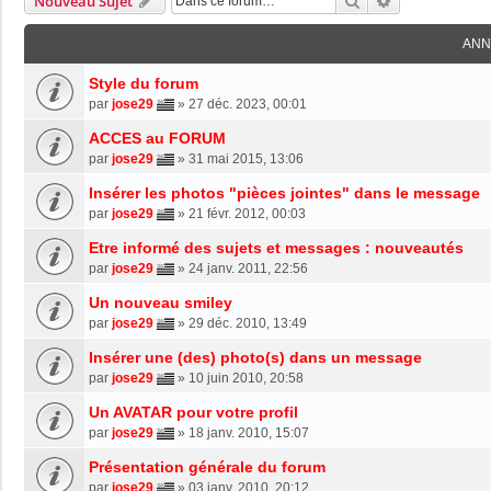
Rechercher
Recherche Av
Nouveau Sujet
ANN
Style du forum
par
jose29
»
27 déc. 2023, 00:01
ACCES au FORUM
par
jose29
»
31 mai 2015, 13:06
Insérer les photos "pièces jointes" dans le message
par
jose29
»
21 févr. 2012, 00:03
Etre informé des sujets et messages : nouveautés
par
jose29
»
24 janv. 2011, 22:56
Un nouveau smiley
par
jose29
»
29 déc. 2010, 13:49
Insérer une (des) photo(s) dans un message
par
jose29
»
10 juin 2010, 20:58
Un AVATAR pour votre profil
par
jose29
»
18 janv. 2010, 15:07
Présentation générale du forum
par
jose29
»
03 janv. 2010, 20:12