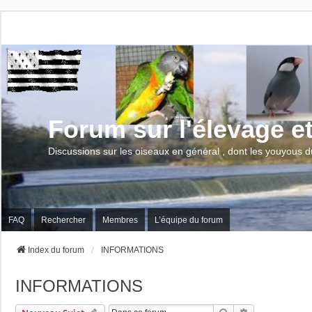
Forum sur l'élevage e
Discussions sur les oiseaux en général , dont les youyous d
FAQ
Rechercher
Membres
L’équipe du forum
Index du forum
INFORMATIONS
INFORMATIONS