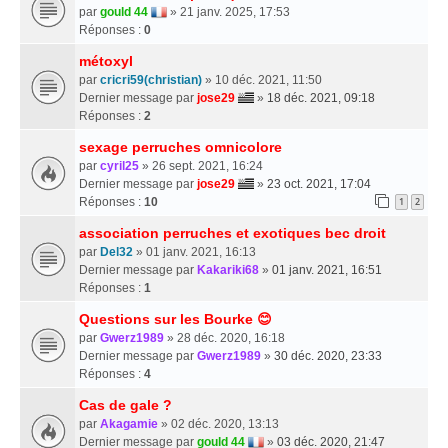
par
gould 44
» 21 janv. 2025, 17:53
Réponses :
0
métoxyl
par
cricri59(christian)
» 10 déc. 2021, 11:50
Dernier message par
jose29
»
18 déc. 2021, 09:18
Réponses :
2
sexage perruches omnicolore
par
cyril25
» 26 sept. 2021, 16:24
Dernier message par
jose29
»
23 oct. 2021, 17:04
Réponses :
10
1
2
association perruches et exotiques bec droit
par
Del32
» 01 janv. 2021, 16:13
Dernier message par
Kakariki68
»
01 janv. 2021, 16:51
Réponses :
1
Questions sur les Bourke 😊
par
Gwerz1989
» 28 déc. 2020, 16:18
Dernier message par
Gwerz1989
»
30 déc. 2020, 23:33
Réponses :
4
Cas de gale ?
par
Akagamie
» 02 déc. 2020, 13:13
Dernier message par
gould 44
»
03 déc. 2020, 21:47