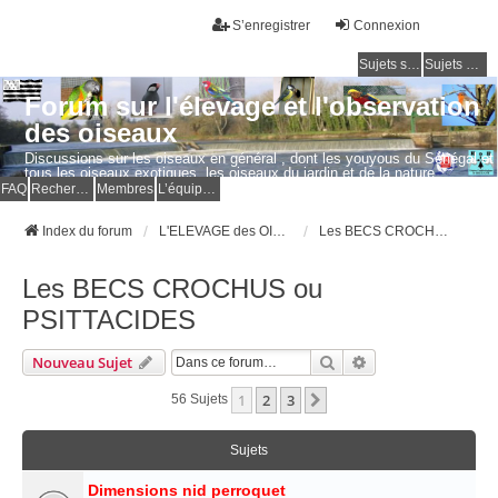
S’enregistrer
Connexion
Sujets sans réponse
Sujets actifs
Forum sur l'élevage et l'observation
des oiseaux
Discussions sur les oiseaux en général , dont les youyous du Sénégal et
tous les oiseaux exotiques, les oiseaux du jardin et de la nature.
Questions, photos, expériences.
FAQ
Rechercher
Membres
L’équipe du forum
Index du forum
L'ELEVAGE des OISEAUX EXOTIQUES
Les BECS CROCHUS ou PSITTACIDES
Les BECS CROCHUS ou
PSITTACIDES
Rechercher
Recherche Avancé
Nouveau Sujet
1
2
3
Suivante
56 Sujets
Sujets
Dimensions nid perroquet