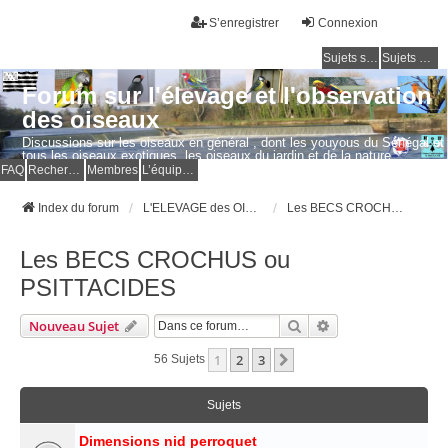
S’enregistrer
Connexion
Sujets sans réponse
Sujets actifs
Forum sur l'élevage et l'observation
des oiseaux
Discussions sur les oiseaux en général , dont les youyous du Sénégal et
tous les oiseaux exotiques, les oiseaux du jardin et de la nature.
Questions, photos, expériences.
FAQ
Rechercher
Membres
L’équipe du forum
Index du forum
L'ELEVAGE des OISEAUX EXOTIQUES
Les BECS CROCHUS ou PSITTACIDES
Les BECS CROCHUS ou
PSITTACIDES
Rechercher
Recherche Avancé
Nouveau Sujet
1
2
3
Suivante
56 Sujets
Sujets
Dimensions nid perroquet