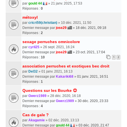
par
gould 44
» 21 janv. 2025, 17:53
Réponses :
0
métoxyl
par
cricri59(christian)
» 10 déc. 2021, 11:50
Dernier message par
jose29
»
18 déc. 2021, 09:18
Réponses :
2
sexage perruches omnicolore
par
cyril25
» 26 sept. 2021, 16:24
Dernier message par
jose29
»
23 oct. 2021, 17:04
Réponses :
10
1
2
association perruches et exotiques bec droit
par
Del32
» 01 janv. 2021, 16:13
Dernier message par
Kakariki68
»
01 janv. 2021, 16:51
Réponses :
1
Questions sur les Bourke 😊
par
Gwerz1989
» 28 déc. 2020, 16:18
Dernier message par
Gwerz1989
»
30 déc. 2020, 23:33
Réponses :
4
Cas de gale ?
par
Akagamie
» 02 déc. 2020, 13:13
Dernier message par
gould 44
»
03 déc. 2020, 21:47