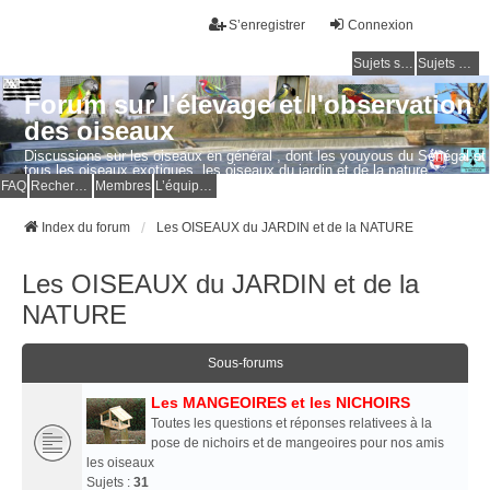
S’enregistrer
Connexion
Sujets sans réponse
Sujets actifs
Forum sur l'élevage et l'observation
des oiseaux
Discussions sur les oiseaux en général , dont les youyous du Sénégal et
tous les oiseaux exotiques, les oiseaux du jardin et de la nature.
Questions, photos, expériences.
FAQ
Rechercher
Membres
L’équipe du forum
Index du forum
Les OISEAUX du JARDIN et de la NATURE
Les OISEAUX du JARDIN et de la
NATURE
Sous-forums
Les MANGEOIRES et les NICHOIRS
Toutes les questions et réponses relativees à la
pose de nichoirs et de mangeoires pour nos amis
les oiseaux
Sujets :
31