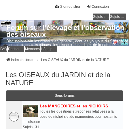
S’enregistrer
Connexion
Sujets sans réponse
Sujets actifs
Forum sur l'élevage et l'observation
des oiseaux
Discussions sur les oiseaux en général , dont les youyous du Sénégal et
tous les oiseaux exotiques, les oiseaux du jardin et de la nature.
Questions, photos, expériences.
FAQ
Rechercher
Membres
L’équipe du forum
Index du forum
Les OISEAUX du JARDIN et de la NATURE
Les OISEAUX du JARDIN et de la
NATURE
Sous-forums
Les MANGEOIRES et les NICHOIRS
Toutes les questions et réponses relativees à la
pose de nichoirs et de mangeoires pour nos amis
les oiseaux
Sujets :
31