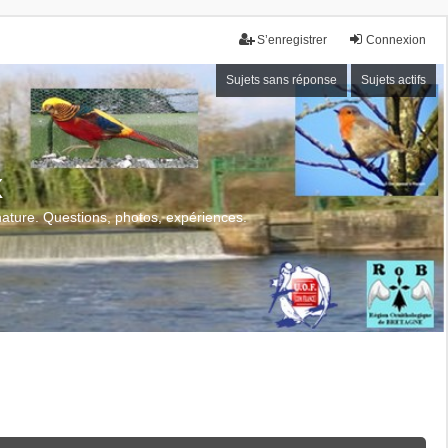
S’enregistrer
Connexion
Sujets sans réponse
Sujets actifs
x
 nature. Questions, photos, expériences.