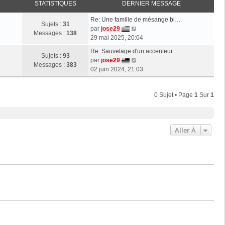
STATISTIQUES
DERNIER MESSAGE
Re: Une famille de mésange bl…
Sujets :
31
V
par
jose29
Messages :
138
o
29 mai 2025, 20:04
i
Re: Sauvetage d'un accenteur …
r
Sujets :
93
V
par
jose29
l
Messages :
383
o
02 juin 2024, 21:03
e
i
d
r
e
0 Sujet • Page
1
Sur
1
l
r
e
n
d
i
e
e
Aller À
r
r
n
m
i
e
e
s
r
s
m
a
e
g
s
e
s
a
g