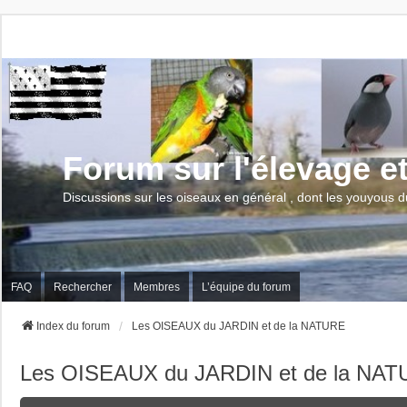
Forum sur l'élevage e
Discussions sur les oiseaux en général , dont les youyous d
FAQ
Rechercher
Membres
L’équipe du forum
Index du forum
Les OISEAUX du JARDIN et de la NATURE
Les OISEAUX du JARDIN et de la NA