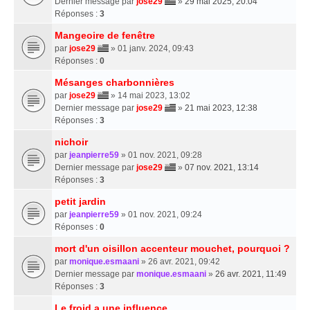
Dernier message par
jose29
»
29 mai 2025, 20:04
Réponses :
3
Mangeoire de fenêtre
par
jose29
» 01 janv. 2024, 09:43
Réponses :
0
Mésanges charbonnières
par
jose29
» 14 mai 2023, 13:02
Dernier message par
jose29
»
21 mai 2023, 12:38
Réponses :
3
nichoir
par
jeanpierre59
» 01 nov. 2021, 09:28
Dernier message par
jose29
»
07 nov. 2021, 13:14
Réponses :
3
petit jardin
par
jeanpierre59
» 01 nov. 2021, 09:24
Réponses :
0
mort d'un oisillon accenteur mouchet, pourquoi ?
par
monique.esmaani
» 26 avr. 2021, 09:42
Dernier message par
monique.esmaani
»
26 avr. 2021, 11:49
Réponses :
3
Le froid a une influence