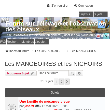
S’enregistrer
Connexion
Sujets sans réponse
Sujets actifs
Forum sur l'élevage et l'observation
des oiseaux
Discussions sur les oiseaux en général , dont les youyous du Sénégal et
tous les oiseaux exotiques, les oiseaux du jardin et de la nature.
Questions, photos, expériences.
FAQ
Rechercher
Membres
L’équipe du forum
Index du forum
Les OISEAUX du JARDIN et de la NATURE
Les MANGEOIRES et les NICHOIRS
Les MANGEOIRES et les NICHOIRS
Rechercher
Recherche Avancé
Nouveau Sujet
1
2
Suivante
31 Sujets
Sujets
Une famille de mésange bleue
par
jose29
» 12 mai 2025, 19:05