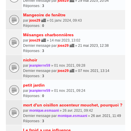
Dernier message par
jose29
»
29 mai 2025, 20:04
Réponses :
3
Mangeoire de fenêtre
par
jose29
» 01 janv. 2024, 09:43
Réponses :
0
Mésanges charbonnières
par
jose29
» 14 mai 2023, 13:02
Dernier message par
jose29
»
21 mai 2023, 12:38
Réponses :
3
nichoir
par
jeanpierre59
» 01 nov. 2021, 09:28
Dernier message par
jose29
»
07 nov. 2021, 13:14
Réponses :
3
petit jardin
par
jeanpierre59
» 01 nov. 2021, 09:24
Réponses :
0
mort d'un oisillon accenteur mouchet, pourquoi ?
par
monique.esmaani
» 26 avr. 2021, 09:42
Dernier message par
monique.esmaani
»
26 avr. 2021, 11:49
Réponses :
3
Le froid a une influence