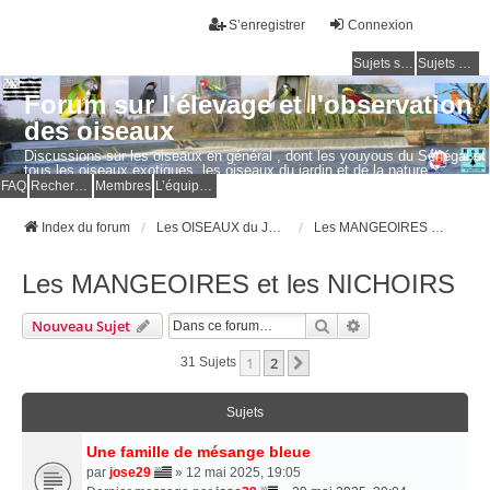
S’enregistrer
Connexion
Sujets sans réponse
Sujets actifs
Forum sur l'élevage et l'observation
des oiseaux
Discussions sur les oiseaux en général , dont les youyous du Sénégal et
tous les oiseaux exotiques, les oiseaux du jardin et de la nature.
Questions, photos, expériences.
FAQ
Rechercher
Membres
L’équipe du forum
Index du forum
Les OISEAUX du JARDIN et de la NATURE
Les MANGEOIRES et les NICHOIRS
Les MANGEOIRES et les NICHOIRS
Rechercher
Recherche Avancé
Nouveau Sujet
1
2
Suivante
31 Sujets
Sujets
Une famille de mésange bleue
par
jose29
» 12 mai 2025, 19:05