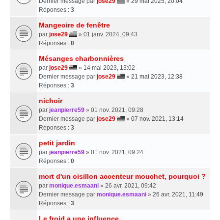
Dernier message par
jose29
»
29 mai 2025, 20:04
Réponses :
3
Mangeoire de fenêtre
par
jose29
» 01 janv. 2024, 09:43
Réponses :
0
Mésanges charbonnières
par
jose29
» 14 mai 2023, 13:02
Dernier message par
jose29
»
21 mai 2023, 12:38
Réponses :
3
nichoir
par
jeanpierre59
» 01 nov. 2021, 09:28
Dernier message par
jose29
»
07 nov. 2021, 13:14
Réponses :
3
petit jardin
par
jeanpierre59
» 01 nov. 2021, 09:24
Réponses :
0
mort d'un oisillon accenteur mouchet, pourquoi ?
par
monique.esmaani
» 26 avr. 2021, 09:42
Dernier message par
monique.esmaani
»
26 avr. 2021, 11:49
Réponses :
3
Le froid a une influence