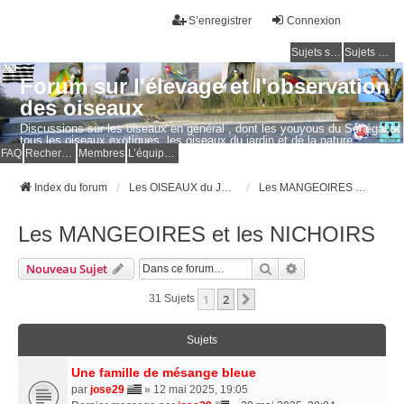
S’enregistrer
Connexion
Sujets sans réponse
Sujets actifs
Forum sur l'élevage et l'observation
des oiseaux
Discussions sur les oiseaux en général , dont les youyous du Sénégal et
tous les oiseaux exotiques, les oiseaux du jardin et de la nature.
Questions, photos, expériences.
FAQ
Rechercher
Membres
L’équipe du forum
Index du forum
Les OISEAUX du JARDIN et de la NATURE
Les MANGEOIRES et les NICHOIRS
Les MANGEOIRES et les NICHOIRS
Rechercher
Recherche Avancé
Nouveau Sujet
1
2
Suivante
31 Sujets
Sujets
Une famille de mésange bleue
par
jose29
» 12 mai 2025, 19:05