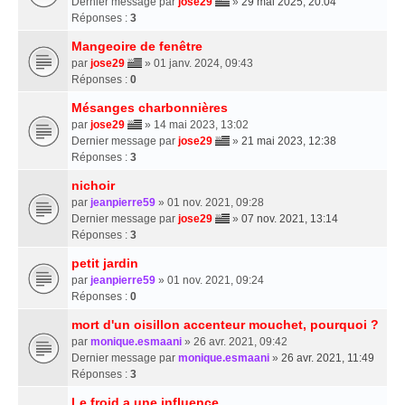
Dernier message par
jose29
»
29 mai 2025, 20:04
Réponses :
3
Mangeoire de fenêtre
par
jose29
» 01 janv. 2024, 09:43
Réponses :
0
Mésanges charbonnières
par
jose29
» 14 mai 2023, 13:02
Dernier message par
jose29
»
21 mai 2023, 12:38
Réponses :
3
nichoir
par
jeanpierre59
» 01 nov. 2021, 09:28
Dernier message par
jose29
»
07 nov. 2021, 13:14
Réponses :
3
petit jardin
par
jeanpierre59
» 01 nov. 2021, 09:24
Réponses :
0
mort d'un oisillon accenteur mouchet, pourquoi ?
par
monique.esmaani
» 26 avr. 2021, 09:42
Dernier message par
monique.esmaani
»
26 avr. 2021, 11:49
Réponses :
3
Le froid a une influence