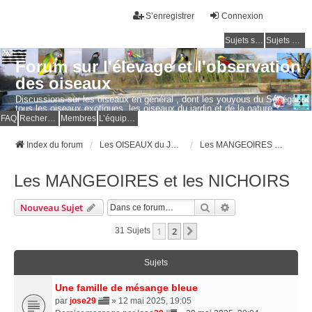
S’enregistrer
Connexion
Sujets sans réponse
Sujets actifs
Forum sur l'élevage et l'observation
des oiseaux
Discussions sur les oiseaux en général , dont les youyous du Sénégal et
tous les oiseaux exotiques, les oiseaux du jardin et de la nature.
Questions, photos, expériences.
FAQ
Rechercher
Membres
L’équipe du forum
Index du forum
Les OISEAUX du JARDIN et de la NATURE
Les MANGEOIRES et les NICHOIRS
Les MANGEOIRES et les NICHOIRS
Rechercher
Recherche Avancé
Nouveau Sujet
1
2
Suivante
31 Sujets
Sujets
Une famille de mésange bleue
par
jose29
» 12 mai 2025, 19:05