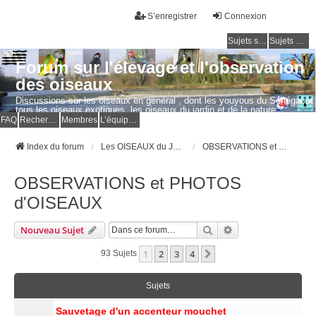
S’enregistrer
Connexion
Sujets sans réponse
Sujets actifs
Forum sur l'élevage et l'observation
des oiseaux
Discussions sur les oiseaux en général , dont les youyous du Sénégal et
tous les oiseaux exotiques, les oiseaux du jardin et de la nature.
Questions, photos, expériences.
FAQ
Rechercher
Membres
L’équipe du forum
Index du forum
Les OISEAUX du JARDIN et de la NATURE
OBSERVATIONS et PHOTOS d'OISEAUX
OBSERVATIONS et PHOTOS
d'OISEAUX
Rechercher
Recherche Avancé
Nouveau Sujet
1
2
3
4
Suivante
93 Sujets
Sujets
Sauvetage d'un accenteur mouchet