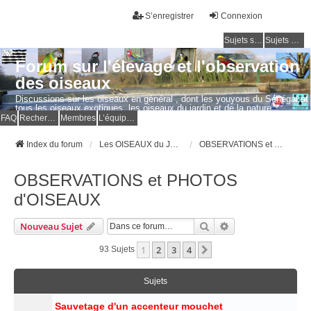
S’enregistrer
Connexion
Sujets sans réponse
Sujets actifs
Forum sur l'élevage et l'observation
des oiseaux
Discussions sur les oiseaux en général , dont les youyous du Sénégal et
tous les oiseaux exotiques, les oiseaux du jardin et de la nature.
Questions, photos, expériences.
FAQ
Rechercher
Membres
L’équipe du forum
Index du forum
Les OISEAUX du JARDIN et de la NATURE
OBSERVATIONS et PHOTOS d'OISEAUX
OBSERVATIONS et PHOTOS
d'OISEAUX
Rechercher
Recherche Avancé
Nouveau Sujet
1
2
3
4
Suivante
93 Sujets
Sujets
Sauvetage d'un accenteur mouchet