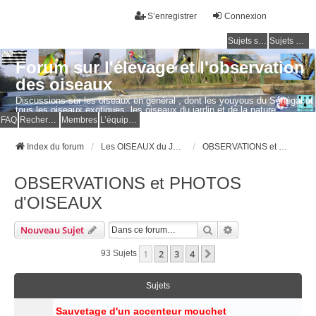
S’enregistrer
Connexion
Sujets sans réponse
Sujets actifs
Forum sur l'élevage et l'observation
des oiseaux
Discussions sur les oiseaux en général , dont les youyous du Sénégal et
tous les oiseaux exotiques, les oiseaux du jardin et de la nature.
Questions, photos, expériences.
FAQ
Rechercher
Membres
L’équipe du forum
Index du forum
Les OISEAUX du JARDIN et de la NATURE
OBSERVATIONS et PHOTOS d'OISEAUX
OBSERVATIONS et PHOTOS
d'OISEAUX
Rechercher
Recherche Avancé
Nouveau Sujet
1
2
3
4
Suivante
93 Sujets
Sujets
Sauvetage d'un accenteur mouchet