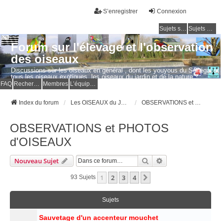
S’enregistrer
Connexion
Sujets sans réponse
Sujets actifs
Forum sur l'élevage et l'observation
des oiseaux
Discussions sur les oiseaux en général , dont les youyous du Sénégal et
tous les oiseaux exotiques, les oiseaux du jardin et de la nature.
Questions, photos, expériences.
FAQ
Rechercher
Membres
L’équipe du forum
Index du forum
Les OISEAUX du JARDIN et de la NATURE
OBSERVATIONS et PHOTOS d'OISEAUX
OBSERVATIONS et PHOTOS
d'OISEAUX
Rechercher
Recherche Avancé
Nouveau Sujet
1
2
3
4
Suivante
93 Sujets
Sujets
Sauvetage d'un accenteur mouchet