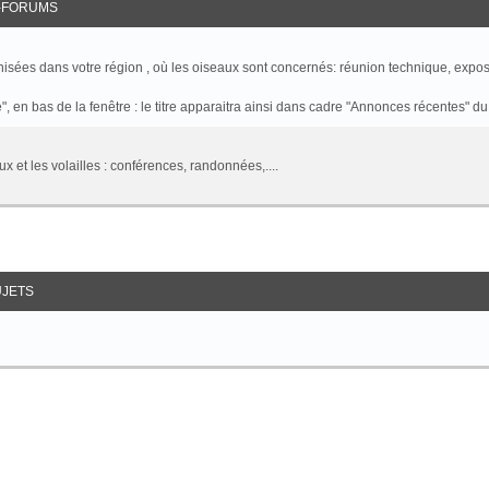
-FORUMS
isées dans votre région , où les oiseaux sont concernés: réunion technique, exposi
en bas de la fenêtre : le titre apparaitra ainsi dans cadre "Annonces récentes" du 
x et les volailles : conférences, randonnées,....
UJETS