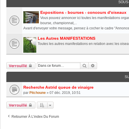
SOUS
Expositions - bourses - concours d'oiseaux
Vous pouvez annoncer ici toutes les manifestations organ
bourse, championnat,...
Avant d'envoyer votre message, pensez à cocher le cadre "Annonce", 
Les Autres MANIFESTATIONS
Toutes les autres manifestations en relation avec les oiseau
Rechercher
Recherche Avancée
Verrouillé
S
Recherche Astrid queue de vinaigre
par
Pitchoune
»
07 déc. 2019, 10:51
Verrouillé
Retourner À L’index Du Forum