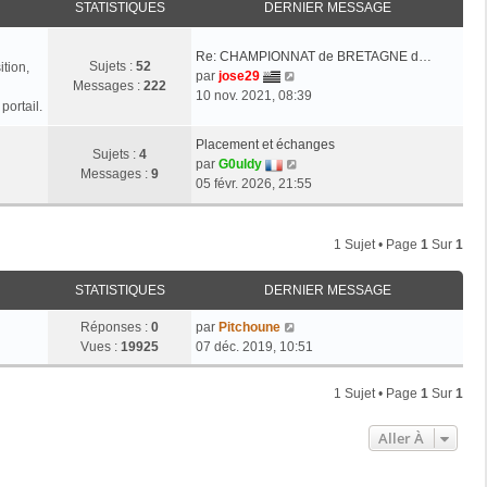
STATISTIQUES
DERNIER MESSAGE
Re: CHAMPIONNAT de BRETAGNE d…
Sujets :
52
tion,
V
par
jose29
Messages :
222
o
10 nov. 2021, 08:39
portail.
i
r
Placement et échanges
l
Sujets :
4
V
par
G0uldy
e
Messages :
9
o
05 févr. 2026, 21:55
d
i
e
r
r
l
1 Sujet • Page
1
Sur
1
n
e
i
d
STATISTIQUES
DERNIER MESSAGE
e
e
r
r
Réponses :
0
par
Pitchoune
m
n
Vues :
19925
07 déc. 2019, 10:51
e
i
s
e
s
1 Sujet • Page
1
Sur
1
r
a
m
g
Aller À
e
e
s
s