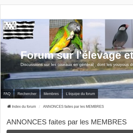
Forum sur l'élevage e
Discussions sur les oiseaux en général , dont les youyous d
FAQ
Rechercher
Membres
L’équipe du forum
Index du forum
ANNONCES faites par les MEMBRES
ANNONCES faites par les MEMBRES