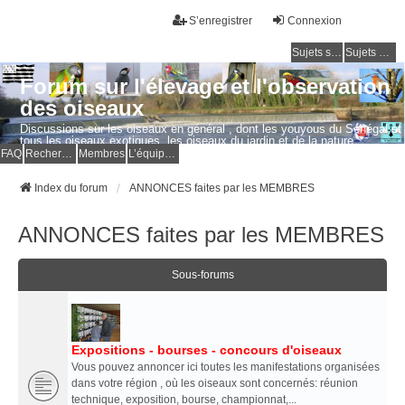
S’enregistrer
Connexion
Sujets sans réponse
Sujets actifs
Forum sur l'élevage et l'observation
des oiseaux
Discussions sur les oiseaux en général , dont les youyous du Sénégal et
tous les oiseaux exotiques, les oiseaux du jardin et de la nature.
Questions, photos, expériences.
FAQ
Rechercher
Membres
L’équipe du forum
Index du forum
ANNONCES faites par les MEMBRES
ANNONCES faites par les MEMBRES
Sous-forums
Expositions - bourses - concours d'oiseaux
Vous pouvez annoncer ici toutes les manifestations organisées
dans votre région , où les oiseaux sont concernés: réunion
technique, exposition, bourse, championnat,...