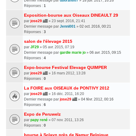
Dernier message par
dborah007
»
18 juil. 2017, 16:26
Réponses :
1
Exposition-bourse aux Oiseaux DINEAULT 29
par
jose29
» 23 sept. 2016, 21:41
Dernier message par
Jenni001
»
02 oct. 2016, 00:21
Réponses :
3
salon de l'élevage 2015
par
JF29
» 05 avr. 2015, 07:19
Dernier message par
gardie marie jo
»
06 avr. 2015, 09:15
Réponses :
4
Expo-bourse Festival Elevage QUIMPER
par
jose29
» 16 mars 2012, 13:28
Réponses :
0
La FOIRE aux OISEAUX de PONTIVY 2012
par
jose29
» 16 déc. 2011, 16:20
Dernier message par
jose29
»
04 févr. 2012, 00:16
Réponses :
6
Expo de Peruwelz
par
papy rené
» 07 nov. 2011, 13:26
Réponses :
0
bourse à Sclayn près de Namur Belgique