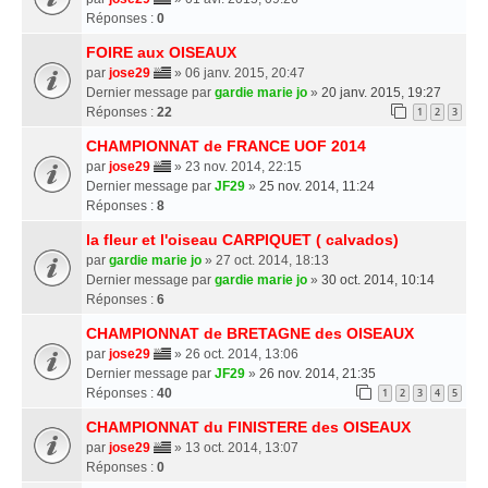
Réponses :
0
FOIRE aux OISEAUX
par
jose29
» 06 janv. 2015, 20:47
Dernier message par
gardie marie jo
»
20 janv. 2015, 19:27
Réponses :
22
1
2
3
CHAMPIONNAT de FRANCE UOF 2014
par
jose29
» 23 nov. 2014, 22:15
Dernier message par
JF29
»
25 nov. 2014, 11:24
Réponses :
8
la fleur et l'oiseau CARPIQUET ( calvados)
par
gardie marie jo
» 27 oct. 2014, 18:13
Dernier message par
gardie marie jo
»
30 oct. 2014, 10:14
Réponses :
6
CHAMPIONNAT de BRETAGNE des OISEAUX
par
jose29
» 26 oct. 2014, 13:06
Dernier message par
JF29
»
26 nov. 2014, 21:35
Réponses :
40
1
2
3
4
5
CHAMPIONNAT du FINISTERE des OISEAUX
par
jose29
» 13 oct. 2014, 13:07
Réponses :
0