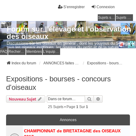
S’enregistrer
Connexion
Sujets sans réponse
Sujets actifs
Forum sur l'élevage et l'observation
des oiseaux
Discussions sur les oiseaux en général , dont les youyous du Sénégal et
tous les oiseaux exotiques, les oiseaux du jardin et de la nature.
Questions, photos, expériences.
FAQ
Rechercher
Membres
L’équipe du forum
Index du forum
ANNONCES faites par les MEMBRES
Expositions - bourses - concours d'oiseaux
Expositions - bourses - concours
d'oiseaux
Rechercher
Recherche Avancé
Nouveau Sujet
25 Sujets • Page
1
Sur
1
Annonces
CHAMPIONNAT de BRETATAGNE des OISEAUX