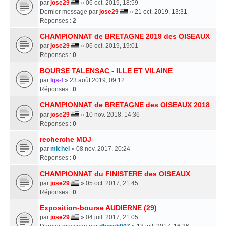
par
jose29
» 06 oct. 2019, 18:59
Dernier message par
jose29
»
21 oct. 2019, 13:31
Réponses :
2
CHAMPIONNAT de BRETAGNE 2019 des OISEAUX
par
jose29
» 06 oct. 2019, 19:01
Réponses :
0
BOURSE TALENSAC - ILLE ET VILAINE
par
lgs-f
» 23 août 2019, 09:12
Réponses :
0
CHAMPIONNAT de BRETAGNE des OISEAUX 2018
par
jose29
» 10 nov. 2018, 14:36
Réponses :
0
recherche MDJ
par
michel
» 08 nov. 2017, 20:24
Réponses :
0
CHAMPIONNAT du FINISTERE des OISEAUX
par
jose29
» 05 oct. 2017, 21:45
Réponses :
0
Exposition-bourse AUDIERNE (29)
par
jose29
» 04 juil. 2017, 21:05