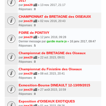
2017
par
jose29
» 13 nov. 2017, 21:17
Réponses :
0
CHAMPIONNAT de BRETAGNE des OISEAUIX
par
jose29
» 02 nov. 2016, 20:43
Réponses :
0
FOIRE de PONTIVY
par
jose29
» 12 janv. 2016, 09:28
Dernier message par
gardie marie jo
»
16 janv. 2017, 09:47
Réponses :
5
Championnat de BRETAGNE des Oiseaux
par
jose29
» 22 oct. 2015, 09:01
Réponses :
0
Championnat du Finistère des Oiseaux
par
jose29
» 08 oct. 2015, 20:41
Réponses :
0
Exmosition-Bourse DINEAULT 12-13/09/2015
par
jose29
» 27 août 2015, 10:59
Réponses :
0
Exposition d'OISEAUX EXOTIQUES
par
jose29
» 01 avr. 2015, 09:26