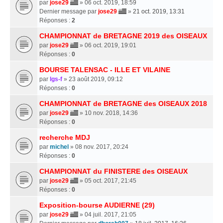
par
jose29
» 06 oct. 2019, 18:59
Dernier message par
jose29
»
21 oct. 2019, 13:31
Réponses :
2
CHAMPIONNAT de BRETAGNE 2019 des OISEAUX
par
jose29
» 06 oct. 2019, 19:01
Réponses :
0
BOURSE TALENSAC - ILLE ET VILAINE
par
lgs-f
» 23 août 2019, 09:12
Réponses :
0
CHAMPIONNAT de BRETAGNE des OISEAUX 2018
par
jose29
» 10 nov. 2018, 14:36
Réponses :
0
recherche MDJ
par
michel
» 08 nov. 2017, 20:24
Réponses :
0
CHAMPIONNAT du FINISTERE des OISEAUX
par
jose29
» 05 oct. 2017, 21:45
Réponses :
0
Exposition-bourse AUDIERNE (29)
par
jose29
» 04 juil. 2017, 21:05