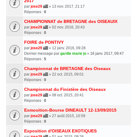
2017
par
jose29
» 13 nov. 2017, 21:17
Réponses :
0
CHAMPIONNAT de BRETAGNE des OISEAUIX
par
jose29
» 02 nov. 2016, 20:43
Réponses :
0
FOIRE de PONTIVY
par
jose29
» 12 janv. 2016, 09:28
Dernier message par
gardie marie jo
»
16 janv. 2017, 09:47
Réponses :
5
Championnat de BRETAGNE des Oiseaux
par
jose29
» 22 oct. 2015, 09:01
Réponses :
0
Championnat du Finistère des Oiseaux
par
jose29
» 08 oct. 2015, 20:41
Réponses :
0
Exmosition-Bourse DINEAULT 12-13/09/2015
par
jose29
» 27 août 2015, 10:59
Réponses :
0
Exposition d'OISEAUX EXOTIQUES
par
jose29
» 01 avr. 2015, 09:26