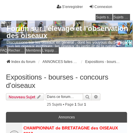
S’enregistrer
Connexion
Sujets sans réponse
Sujets actifs
Forum sur l'élevage et l'observation
des oiseaux
Discussions sur les oiseaux en général , dont les youyous du Sénégal et
tous les oiseaux exotiques, les oiseaux du jardin et de la nature.
Questions, photos, expériences.
FAQ
Rechercher
Membres
L’équipe du forum
Index du forum
ANNONCES faites par les MEMBRES
Expositions - bourses - concours d'oiseaux
Expositions - bourses - concours
d'oiseaux
Rechercher
Recherche Avancé
Nouveau Sujet
25 Sujets • Page
1
Sur
1
Annonces
CHAMPIONNAT de BRETATAGNE des OISEAUX