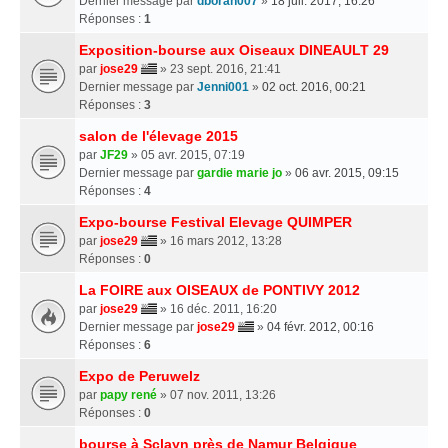
Dernier message par
dborah007
»
18 juil. 2017, 16:26
Réponses :
1
Exposition-bourse aux Oiseaux DINEAULT 29
par
jose29
» 23 sept. 2016, 21:41
Dernier message par
Jenni001
»
02 oct. 2016, 00:21
Réponses :
3
salon de l'élevage 2015
par
JF29
» 05 avr. 2015, 07:19
Dernier message par
gardie marie jo
»
06 avr. 2015, 09:15
Réponses :
4
Expo-bourse Festival Elevage QUIMPER
par
jose29
» 16 mars 2012, 13:28
Réponses :
0
La FOIRE aux OISEAUX de PONTIVY 2012
par
jose29
» 16 déc. 2011, 16:20
Dernier message par
jose29
»
04 févr. 2012, 00:16
Réponses :
6
Expo de Peruwelz
par
papy rené
» 07 nov. 2011, 13:26
Réponses :
0
bourse à Sclayn près de Namur Belgique