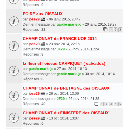
Réponses :
0
FOIRE aux OISEAUX
par
jose29
» 06 janv. 2015, 20:47
Dernier message par
gardie marie jo
»
20 janv. 2015, 19:27
Réponses :
22
1
2
3
CHAMPIONNAT de FRANCE UOF 2014
par
jose29
» 23 nov. 2014, 22:15
Dernier message par
JF29
»
25 nov. 2014, 11:24
Réponses :
8
la fleur et l'oiseau CARPIQUET ( calvados)
par
gardie marie jo
» 27 oct. 2014, 18:13
Dernier message par
gardie marie jo
»
30 oct. 2014, 10:14
Réponses :
6
CHAMPIONNAT de BRETAGNE des OISEAUX
par
jose29
» 26 oct. 2014, 13:06
Dernier message par
JF29
»
26 nov. 2014, 21:35
Réponses :
40
1
2
3
4
5
CHAMPIONNAT du FINISTERE des OISEAUX
par
jose29
» 13 oct. 2014, 13:07
Réponses :
0