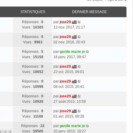
STATISTIQUES
DERNIER MESSAGE
Réponses :
0
par
jose29
Vues :
10305
13 nov. 2017, 21:17
Réponses :
0
par
jose29
Vues :
9963
02 nov. 2016, 20:43
Réponses :
5
par
gardie marie jo
Vues :
15158
16 janv. 2017, 09:47
Réponses :
0
par
jose29
Vues :
10652
22 oct. 2015, 09:01
Réponses :
0
par
jose29
Vues :
10998
08 oct. 2015, 20:41
Réponses :
0
par
jose29
Vues :
10926
27 août 2015, 10:59
Réponses :
0
par
jose29
Vues :
11108
01 avr. 2015, 09:26
Réponses :
22
par
gardie marie jo
Vues :
59565
20 janv. 2015, 19:27
1
2
3