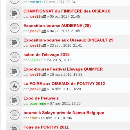
par
michel
»
08 nov. 2017, 20:24
CHAMPIONNAT du FINISTERE des OISEAUX
par
jose29
»
05 oct. 2017, 21:45
Exposition-bourse AUDIERNE (29)
par
jose29
»
04 juil. 2017, 21:05
Exposition-bourse aux Oiseaux DINEAULT 29
par
jose29
»
23 sept. 2016, 21:41
salon de l'élevage 2015
par
JF29
»
05 avr. 2015, 07:19
Expo-bourse Festival Elevage QUIMPER
par
jose29
»
16 mars 2012, 13:28
La FOIRE aux OISEAUX de PONTIVY 2012
par
jose29
»
16 déc. 2011, 16:20
Expo de Peruwelz
par
papy rené
»
07 nov. 2011, 13:26
bourse à Sclayn près de Namur Belgique
par
start
»
09 févr. 2011, 01:06
Foire de PONTIVY 2011