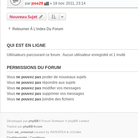
par
jose29
»
18 nov. 2011, 23:14
Nouveau Sujet
Retourner À L’index Du Forum
QUI EST EN LIGNE
Utilisateurs parcourant ce forum : Aucun utilisateur enregistré et 1 invité
PERMISSIONS DU FORUM
Vous
ne pouvez pas
poster de nouveaux sujets
Vous
ne pouvez pas
répondre aux sujets
Vous
ne pouvez pas
modifier vos messages
Vous
ne pouvez pas
supprimer vos messages
Vous
ne pouvez pas
joindre des fichiers
Développé par
phpBB
® Forum Software © phpBB Limited
Traduit par
phpBB-fr.com
Style
we_universal
created by INVENTEA & v12mike
Confidentialité
|
Conditions