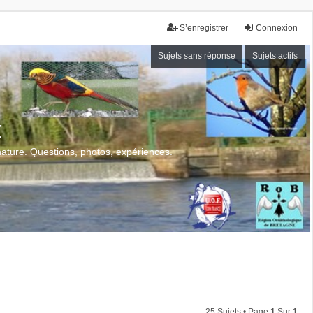
S’enregistrer
Connexion
Sujets sans réponse
Sujets actifs
x
 nature. Questions, photos, expériences.
25 Sujets • Page
1
Sur
1