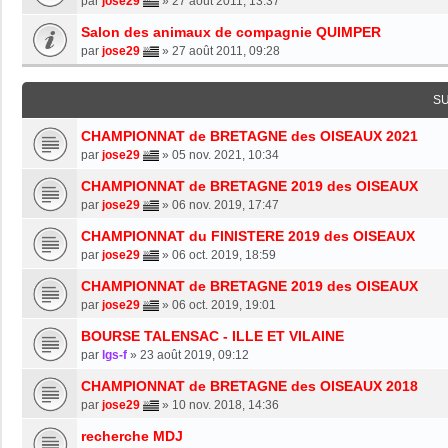
par
jose29
»
27 août 2011, 13:37
Salon des animaux de compagnie QUIMPER
par
jose29
»
27 août 2011, 09:28
S
CHAMPIONNAT de BRETAGNE des OISEAUX 2021
par
jose29
»
05 nov. 2021, 10:34
CHAMPIONNAT de BRETAGNE 2019 des OISEAUX
par
jose29
»
06 nov. 2019, 17:47
CHAMPIONNAT du FINISTERE 2019 des OISEAUX
par
jose29
»
06 oct. 2019, 18:59
CHAMPIONNAT de BRETAGNE 2019 des OISEAUX
par
jose29
»
06 oct. 2019, 19:01
BOURSE TALENSAC - ILLE ET VILAINE
par
lgs-f
»
23 août 2019, 09:12
CHAMPIONNAT de BRETAGNE des OISEAUX 2018
par
jose29
»
10 nov. 2018, 14:36
recherche MDJ