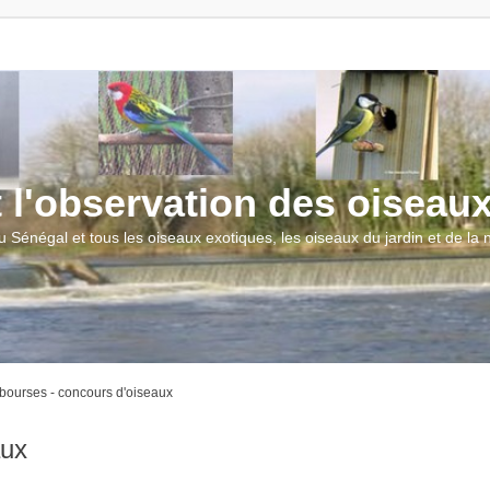
t l'observation des oiseau
u Sénégal et tous les oiseaux exotiques, les oiseaux du jardin et de la
 bourses - concours d'oiseaux
aux