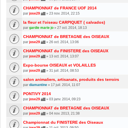
CHAMPIONNAT de FRANCE UOF 2014
par
jose29
»
23 nov. 2014, 22:15
la fleur et l'oiseau CARPIQUET ( calvados)
par
gardie marie jo
»
27 oct. 2014, 18:13
CHAMPIONNAT de BRETAGNE des OISEAUX
par
jose29
»
26 oct. 2014, 13:06
CHAMPIONNAT du FINISTERE des OISEAUX
par
jose29
»
13 oct. 2014, 13:07
Expo-bourse OISEAUX et VOLAILLES
par
jose29
»
31 juil. 2014, 08:53
salon animaliers, artisanats, produits des terroirs
par
diamantine
»
17 juil. 2014, 11:07
PONTIVY 2014
par
jose29
»
03 janv. 2014, 09:23
CHAMPIONNAT de BRETAGNE des OISEAUX
par
jose29
»
04 nov. 2013, 21:38
Championnat du FINISTERE des Oiseaux
par
jose29
»
11 oct. 2013, 09:50