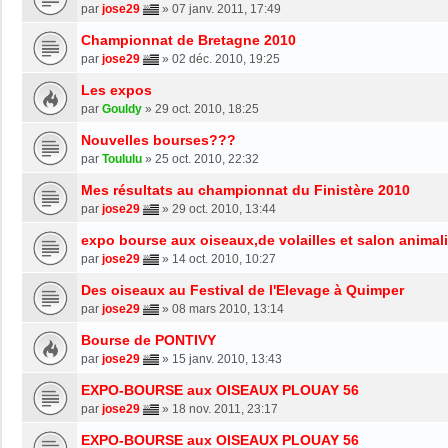
par
jose29
»
07 janv. 2011, 17:49
Championnat de Bretagne 2010
par
jose29
»
02 déc. 2010, 19:25
Les expos
par
Gouldy
»
29 oct. 2010, 18:25
Nouvelles bourses???
par
Toululu
»
25 oct. 2010, 22:32
Mes résultats au championnat du Finistère 2010
par
jose29
»
29 oct. 2010, 13:44
expo bourse aux oiseaux,de volailles et salon animal
par
jose29
»
14 oct. 2010, 10:27
Des oiseaux au Festival de l'Elevage à Quimper
par
jose29
»
08 mars 2010, 13:14
Bourse de PONTIVY
par
jose29
»
15 janv. 2010, 13:43
EXPO-BOURSE aux OISEAUX PLOUAY 56
par
jose29
»
18 nov. 2011, 23:17
EXPO-BOURSE aux OISEAUX PLOUAY 56