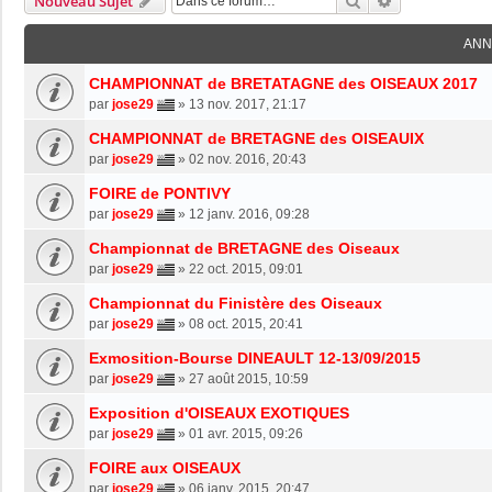
Rechercher
Recherche Av
Nouveau Sujet
ANN
CHAMPIONNAT de BRETATAGNE des OISEAUX 2017
par
jose29
»
13 nov. 2017, 21:17
CHAMPIONNAT de BRETAGNE des OISEAUIX
par
jose29
»
02 nov. 2016, 20:43
FOIRE de PONTIVY
par
jose29
»
12 janv. 2016, 09:28
Championnat de BRETAGNE des Oiseaux
par
jose29
»
22 oct. 2015, 09:01
Championnat du Finistère des Oiseaux
par
jose29
»
08 oct. 2015, 20:41
Exmosition-Bourse DINEAULT 12-13/09/2015
par
jose29
»
27 août 2015, 10:59
Exposition d'OISEAUX EXOTIQUES
par
jose29
»
01 avr. 2015, 09:26
FOIRE aux OISEAUX
par
jose29
»
06 janv. 2015, 20:47