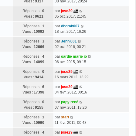
Vues :
9317
08 nov. 2017, 20:24
Réponses :
0
par
jose29
Vues :
9621
05 oct. 2017, 21:45
Réponses :
1
par
dborah007
Vues :
10092
18 juil. 2017, 16:26
Réponses :
3
par
Jenni001
Vues :
12666
02 oct. 2016, 00:21
Réponses :
4
par
gardie marie jo
Vues :
14099
06 avr. 2015, 09:15
Réponses :
0
par
jose29
Vues :
9414
16 mars 2012, 13:29
Réponses :
6
par
jose29
Vues :
17398
04 févr. 2012, 00:16
Réponses :
0
par
papy rené
Vues :
9155
07 nov. 2011, 13:26
Réponses :
1
par
start
Vues :
10990
11 févr. 2011, 00:48
Réponses :
4
par
jose29