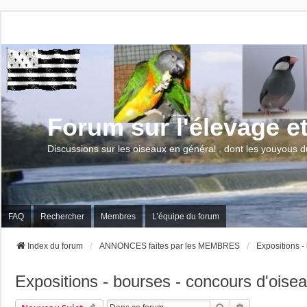
Forum sur l'élevage e
Discussions sur les oiseaux en général , dont les youyous d
FAQ
Rechercher
Membres
L’équipe du forum
Index du forum
ANNONCES faites par les MEMBRES
Expositions -
Expositions - bourses - concours d'oise