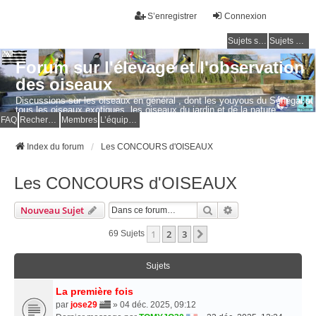
S’enregistrer
Connexion
Sujets sans réponse
Sujets actifs
Forum sur l'élevage et l'observation
des oiseaux
Discussions sur les oiseaux en général , dont les youyous du Sénégal et
tous les oiseaux exotiques, les oiseaux du jardin et de la nature.
Questions, photos, expériences.
FAQ
Rechercher
Membres
L’équipe du forum
Index du forum
Les CONCOURS d'OISEAUX
Les CONCOURS d'OISEAUX
Rechercher
Recherche Avancé
Nouveau Sujet
1
2
3
Suivante
69 Sujets
Sujets
La première fois
par
jose29
» 04 déc. 2025, 09:12