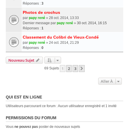
Réponses :
3
Photos de crochus
par
papy rené
» 28 oct. 2014, 13:33
Dernier message par
papy rené
»
30 oct. 2014, 16:15
Réponses :
1
Classement du Colibri de Vieux-Condé
par
papy rené
» 24 oct. 2014, 21:29
Réponses :
0
Nouveau Sujet
1
2
3
Suivante
69 Sujets
Aller À
QUI EST EN LIGNE
Utilisateurs parcourant ce forum : Aucun utilisateur enregistré et 1 invité
PERMISSIONS DU FORUM
Vous
ne pouvez pas
poster de nouveaux sujets