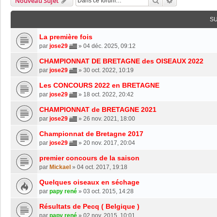
Rechercher
Recherche Av
Nouveau Sujet
S
La première fois
par
jose29
»
04 déc. 2025, 09:12
CHAMPIONNAT DE BRETAGNE des OISEAUX 2022
par
jose29
»
30 oct. 2022, 10:19
Les CONCOURS 2022 en BRETAGNE
par
jose29
»
18 oct. 2022, 20:42
CHAMPIONNAT de BRETAGNE 2021
par
jose29
»
26 nov. 2021, 18:00
Championnat de Bretagne 2017
par
jose29
»
20 nov. 2017, 20:04
premier concours de la saison
par
Mickael
»
04 oct. 2017, 19:18
Quelques oiseaux en séchage
par
papy rené
»
03 oct. 2015, 14:28
Résultats de Pecq ( Belgique )
par
papy rené
»
02 nov. 2015, 10:01