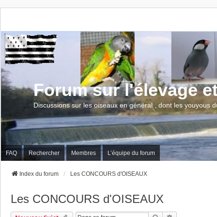
Forum sur l'élevage e
Discussions sur les oiseaux en général , dont les youyous d
FAQ
Rechercher
Membres
L’équipe du forum
Index du forum
Les CONCOURS d'OISEAUX
Les CONCOURS d'OISEAUX