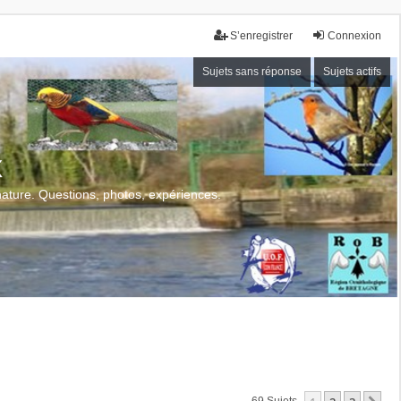
S’enregistrer
Connexion
Sujets sans réponse
Sujets actifs
x
 nature. Questions, photos, expériences.