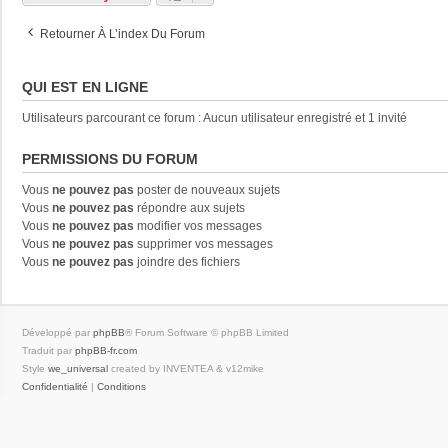
Retourner À L’index Du Forum
QUI EST EN LIGNE
Utilisateurs parcourant ce forum : Aucun utilisateur enregistré et 1 invité
PERMISSIONS DU FORUM
Vous
ne pouvez pas
poster de nouveaux sujets
Vous
ne pouvez pas
répondre aux sujets
Vous
ne pouvez pas
modifier vos messages
Vous
ne pouvez pas
supprimer vos messages
Vous
ne pouvez pas
joindre des fichiers
Développé par
phpBB
® Forum Software © phpBB Limited
Traduit par
phpBB-fr.com
Style
we_universal
created by INVENTEA & v12mike
Confidentialité
|
Conditions