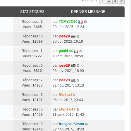
1
2
3
Su
69 Sujets
STATISTIQUES
DERNIER MESSAGE
Réponses :
2
par
TOMYJO30
Vues :
3465
23 déc. 2025, 12:24
Réponses :
0
par
jose29
Vues :
12098
30 oct. 2022, 10:19
Réponses :
1
par
gould 44
Vues :
6727
18 oct. 2022, 20:59
Réponses :
0
par
jose29
Vues :
8810
26 nov. 2021, 18:00
Réponses :
2
par
jose29
Vues :
14933
21 nov. 2017, 13:18
Réponses :
2
par
Mickael
Vues :
10101
05 oct. 2017, 23:43
Réponses :
5
par
raynald47
Vues :
14406
11 janv. 2016, 11:43
Réponses :
3
par
françois Simon
Vues :
12448
02 nov. 2015, 19:20