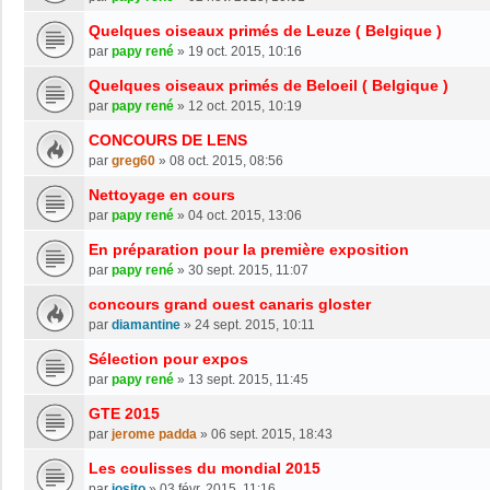
Quelques oiseaux primés de Leuze ( Belgique )
par
papy rené
»
19 oct. 2015, 10:16
Quelques oiseaux primés de Beloeil ( Belgique )
par
papy rené
»
12 oct. 2015, 10:19
CONCOURS DE LENS
par
greg60
»
08 oct. 2015, 08:56
Nettoyage en cours
par
papy rené
»
04 oct. 2015, 13:06
En préparation pour la première exposition
par
papy rené
»
30 sept. 2015, 11:07
concours grand ouest canaris gloster
par
diamantine
»
24 sept. 2015, 10:11
Sélection pour expos
par
papy rené
»
13 sept. 2015, 11:45
GTE 2015
par
jerome padda
»
06 sept. 2015, 18:43
Les coulisses du mondial 2015
par
josito
»
03 févr. 2015, 11:16